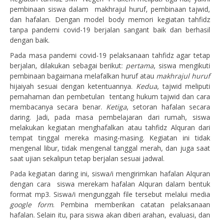
pembinaan siswa dalam makhrajul huruf, pembinaan tajwid,
dan hafalan. Dengan model body memori kegiatan tahfidz
tanpa pandemi covid-19 berjalan sangant baik dan berhasil
dengan baik.
Pada masa pandemi covid-19 pelaksanaan tahfidz agar tetap
berjalan, dilakukan sebagai berikut:
pertama
, siswa mengikuti
pembinaan bagaimana melafalkan huruf atau
makhrajul
huruf
hijaiyah sesuai dengan ketentuannya.
Kedua
, tajwid meliputi
pemahaman dan pembetulan tentang hukum tajwid dan cara
membacanya secara benar.
Ketiga
, setoran hafalan secara
daring. Jadi, pada masa pembelajaran dari rumah, siswa
melakukan kegiatan menghafalkan atau tahfidz Alquran dari
tempat tinggal mereka masing-masing. Kegiatan ini tidak
mengenal libur, tidak mengenal tanggal merah, dan juga saat
saat ujian sekalipun tetap berjalan sesuai jadwal.
Pada kegiatan daring ini, siswa/i mengirimkan hafalan Alquran
dengan cara siswa merekam hafalan Alquran dalam bentuk
format mp3. Siswa/i mengunggah file tersebut melalui media
google form
. Pembina memberikan catatan pelaksanaan
hafalan. Selain itu, para siswa akan diberi arahan, evaluasi, dan