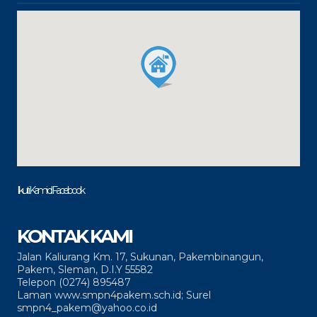
Ikuti Kami di Facebook
KONTAK KAMI
Jalan Kaliurang Km. 17, Sukunan, Pakembinangun,
Pakem, Sleman, D.I.Y 55582
Telepon (0274) 895487
Laman www.smpn4pakem.sch.id; Surel
smpn4_pakem@yahoo.co.id