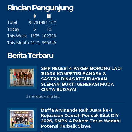
Rincian Pengunjung
Total
90781
4817721
Today
6
10
This Week
1675
102708
This Month
2615
396649
Berita Terbaru
SMP NEGERI 4 PAKEM BORONG LAGI
JUARA KOMPETISI BAHASA &
SASTRA DINAS KEBUDAYAAN
SLEMAN: BUKTI GENERASI MUDA
CINTA BUDAYA!
3 minggu yang lalu
Daffa Arvinanda Raih Juara ke-1
Kejuaraan Daerah Pencak Silat DIY
2026, SMPN 4 Pakem Terus Wadahi
Potensi Terbaik Siswa