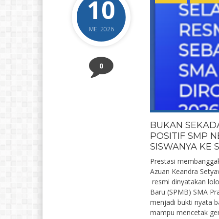
10
MEI 2026
0
BUKAN SEKADA
POSITIF SMP 
SISWANYA KE 
Prestasi membanggaka
Azuan Keandra Setyaw
resmi dinyatakan lol
Baru (SPMB) SMA Prad
menjadi bukti nyata 
mampu mencetak genera