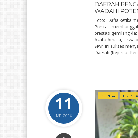
DAERAH PENCA
WADAHI POTEN
Foto: Daffa ketika me
Prestasi membanggaka
prestasi gemilang dat
Azalia Athalla, siswa
Siwi” ini sukses meny
Daerah (Kejurda) Penca
11
BERITA
PRESTA
MEI 2026