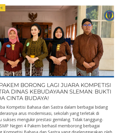
H
 PAKEM BORONG LAGI JUARA KOMPETISI
TRA DINAS KEBUDAYAAN SLEMAN: BUKTI
A CINTA BUDAYA!
a Kompetisi Bahasa dan Sastra dalam berbagai bidang
erasnya arus modernisasi, sekolah yang terletak di
ru sukses mengukir prestasi gemilang. Tidak tanggung-
a SMP Negeri 4 Pakem berhasil memborong berbagai
g Kompetisi Bahasa dan Sastra yang diselenggarakan oleh