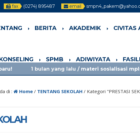
fax
(0274) 895487
email
smpn4_pakem@yahoo.co
ENTANG
BERITA
AKADEMIK
CIVITAS
-KONSELING
SPMB
ADIWIYATA
FASI
n yang lalu
/ materi sosialisasi mpls ramah 2026 s
da di :
Home
/
TENTANG SEKOLAH
/
Kategori "PRESTASI SE
EKOLAH