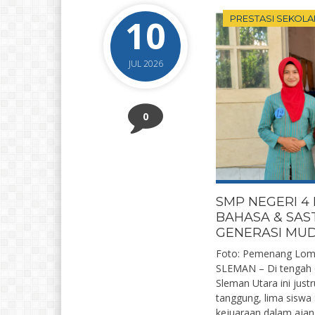
10
PRESTASI SEKOLA
JUL 2026
0
SMP NEGERI 4
BAHASA & SAS
GENERASI MUD
Foto: Pemenang Lomb
SLEMAN – Di tengah d
Sleman Utara ini just
tanggung, lima sisw
kejuaraan dalam ajan