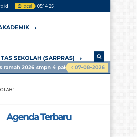
.id
local
05
:
14
26
 AKADEMIK
LITAS SEKOLAH (SARPRAS)
mpn 4 pakem lihat pengumuman terbaru
07-08-2026
KOLAH"
Agenda Terbaru