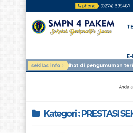
phone
(0274) 895487
T
E
26/2027, lihat di pengumuman terbaru!
sekilas info
1 bula
Anda a
Kategori : PRESTASI S