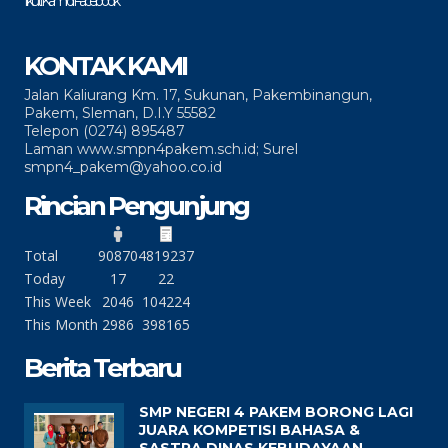
Ikuti Kami di Facebook
KONTAK KAMI
Jalan Kaliurang Km. 17, Sukunan, Pakembinangun,
Pakem, Sleman, D.I.Y 55582
Telepon (0274) 895487
Laman www.smpn4pakem.sch.id; Surel
smpn4_pakem@yahoo.co.id
Rincian Pengunjung
Total
90870
4819237
Today
17
22
This Week
2046
104224
This Month
2986
398165
Berita Terbaru
SMP NEGERI 4 PAKEM BORONG LAGI
JUARA KOMPETISI BAHASA &