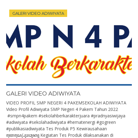
GALERI VIDEO ADIWIYATA
GALERI VIDEO ADIWIYATA
VIDEO PROFIL SMP NEGERI 4 PAKEMSEKOLAH ADIWIYATA
Video Profil Adiwiyata SMP Negeri 4 Pakem Tahun 2022
#smpn4pakem #sekolahberkarakterjuara #pradnyasiwijaya
#adiwiyata #sekolahadiwiyata #hematenergi #gogreen
#publikasiadiwiyata Tes Produk P5 Kewirausahaan
ꦠꦺꦱ꧀ꦥꦿꦺꦴꦣꦸꦏ꧀ Kegiatan Tes Produk dilaksanakan di