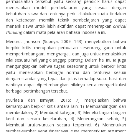
permasalahan tersebut yaitu seorang pendidik harus dapat
menerapkan model pembelajaran yang sesuai dengan
kebutuhan siswa dan tentunya perlu dilakukan suatu tindakan
dan ketepatan memilih teknik pembelajaran yang dapat
menarik siswa untuk lebih aktif dan dapat menerapkan
critical
thinking
dalam mata pelajaran bahasa Indonesia ini.
Menurut Jhonson (Supriya, 2009: 143) menyebutkan bahwa
berpikir kritis merupakan perbuatan seseorang guna untuk
mempertimbangkan, menghargai, dan juga untuk menaksirkan
nilai sesuatu hal yang dianggap penting. Dalam hal ini, ia juga
mengungkapkan bahwa tugas seseorang untuk berpikir kritis
yaitu menerapkan berbagai norma dan tentunya sesuai
dengan standar yang tepat dan jelas terhadap suatu hasil dan
nantinya dapat dipertimbangkan nilainya serta mengartikulasi
berbagai pertimbangan tersebut.
(Nurlaela dan Ismiyati, 2015: 7) menjelaskan bahwa
kemampuan berpikir kritis antara lain: 1) Membandingkan dan
membedakan, 2) Membuat kategori, 3) Meneliti bagian-bagian
kecil dan secara keseluruhan, 4) Menerangkan sebab, 5)
Membuat urutan-urutan secara terperinci, 6) Menentukan
sumber-sumber yang dipercayai guna memperkuat argument