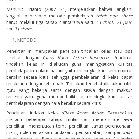
Menurut Trianto (2007: 81) menjelaskan bahwa langkah-
langkah penerapan metode pembelajran
think pair share
harus melalui tiga tahap diantaranya yaitu 1)
think
, 2)
pair
,
dan 3)
share.
METODE
Penelitian ini merupakan penelitian tindakan kelas atau bisa
disebut dengan
Class Room Action
Research.
Penelitian
tindakan kelas ini dilakukan guna meningkatkan kualitas
pembelajaran dalam hal ini yaitu meningkatkan kemampuan
berpikir secara kritis sehingga pembelajaran di kelas dapat
terlaksana dengan lebih baik. Tindakan tersebut dilakukan oleh
guru yang bekerja sama dengan siswa dengan maksud
tertentu yaitu guna memperbaiki dan meningkatkan kualitas
pembelajaran dengan cara berpikir secara kritis.
Penelitian tindakan kelas
(Class Room Action Reseach)
ini
meliputi beberapa tahap, mulai dari mencari ide awal
penelitian, menentukan tema penelitian, tahap perencenaan,
mengimplementasikan tindakan, pengamatan, sampai pada
tahap observasi. Penelitian tindakan kelas menurut Suharsimi