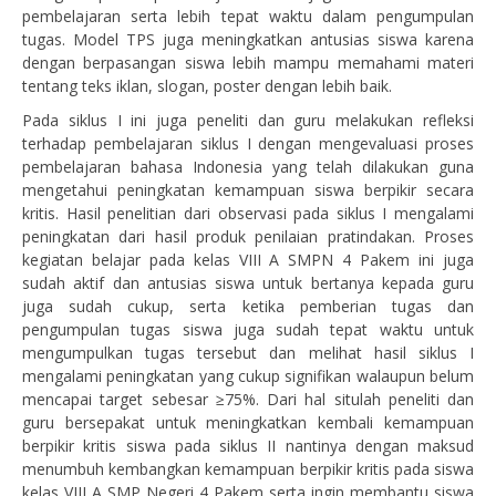
pembelajaran serta lebih tepat waktu dalam pengumpulan
tugas. Model TPS juga meningkatkan antusias siswa karena
dengan berpasangan siswa lebih mampu memahami materi
tentang teks iklan, slogan, poster dengan lebih baik.
Pada siklus I ini juga peneliti dan guru melakukan refleksi
terhadap pembelajaran siklus I dengan mengevaluasi proses
pembelajaran bahasa Indonesia yang telah dilakukan guna
mengetahui peningkatan kemampuan siswa berpikir secara
kritis. Hasil penelitian dari observasi pada siklus I mengalami
peningkatan dari hasil produk penilaian pratindakan. Proses
kegiatan belajar pada kelas VIII A SMPN 4 Pakem ini juga
sudah aktif dan antusias siswa untuk bertanya kepada guru
juga sudah cukup, serta ketika pemberian tugas dan
pengumpulan tugas siswa juga sudah tepat waktu untuk
mengumpulkan tugas tersebut dan melihat hasil siklus I
mengalami peningkatan yang cukup signifikan walaupun belum
mencapai target sebesar ≥75%. Dari hal situlah peneliti dan
guru bersepakat untuk meningkatkan kembali kemampuan
berpikir kritis siswa pada siklus II nantinya dengan maksud
menumbuh kembangkan kemampuan berpikir kritis pada siswa
kelas VIII A SMP Negeri 4 Pakem serta ingin membantu siswa