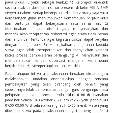
pada siklus II, yaitu sebagai berikut: 1) Kelompok dibentuk
secara acak berdasarkan nomor presensi di kelas VIII A SMP
Negeri 4 Pakem. Setiap kelompok terdiri dari 2 orang saja yaitu
berpasangan guna menumbuhkan kemampuan berpikir kritis
dan tentunya dapat bekerjasama satu sama lain. 2)
Menciptakan suasana diskusi yang menyenangkan dan
menarik akan tetapi tetap terkontrol agar siswa tidak bosan
dan jenuh dan tentunya agar kegiatan diskusi dapat berjalan
dengan dengan baik. 3) Meningkatkan pengarahan kepada
siswa agar lebih memperhatikan dan menyalakan kamera
ketika proses pembelajaran berlangsung. 4) Menysusun dan
mempersiapkan lembar observasi mengenai kemampuan
berpikir kritis. 5) Mempersiapkan soal tes siklus II.
Pada tahapan ini yaitu pelaksanaan tindakan dimana guru
melaksanakan tindakan disesesuaikan dengan rencana
pembelajaran yang telah dirancang oleh peneliti yang
sebelumnya telah berkonsultasi dengan guru pengampu mata
pelajaran bahasa Indonesia. Pada siklus II ini dilaksanakan
pada hari Selasa, 26 Oktober 2021 jam ke-1-2 yaitu pada pukul
07.00-09.00 WIB selama kurang lebih 2×60 menit. Materi yang
dipelajari siswa pada pelaksanaan ini yaitu mengidentifikasi