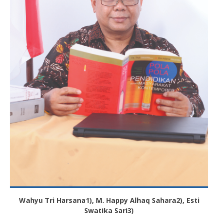
Wahyu Tri Harsana
1)
, M. Happy Alhaq Sahara
2)
, Esti
Swatika Sari
3)