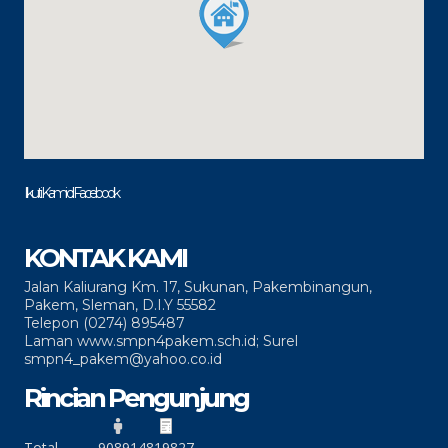
Ikuti Kami di Facebook
KONTAK KAMI
Jalan Kaliurang Km. 17, Sukunan, Pakembinangun,
Pakem, Sleman, D.I.Y 55582
Telepon (0274) 895487
Laman www.smpn4pakem.sch.id; Surel
smpn4_pakem@yahoo.co.id
Rincian Pengunjung
Total
90891
4819827