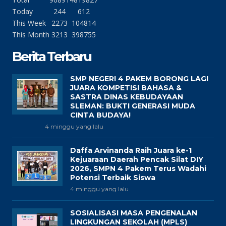
Today
244
612
This Week
2273
104814
This Month
3213
398755
Berita Terbaru
SMP NEGERI 4 PAKEM BORONG LAGI
JUARA KOMPETISI BAHASA &
SASTRA DINAS KEBUDAYAAN
SLEMAN: BUKTI GENERASI MUDA
CINTA BUDAYA!
4 minggu yang lalu
Daffa Arvinanda Raih Juara ke-1
Kejuaraan Daerah Pencak Silat DIY
2026, SMPN 4 Pakem Terus Wadahi
Potensi Terbaik Siswa
4 minggu yang lalu
SOSIALISASI MASA PENGENALAN
LINGKUNGAN SEKOLAH (MPLS)