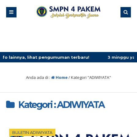
hat pengumuman terbaru!
3 minggu yang lalu
/ panduan m
Anda ada di :
Home
/
Kategori "ADIWIYATA"
Kategori : ADIWIYATA
BULETIN ADIWIYATA