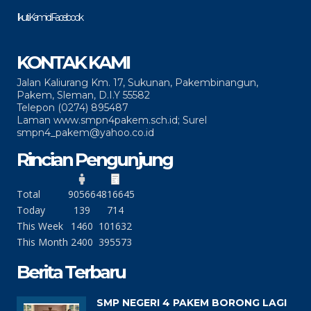
Ikuti Kami di Facebook
KONTAK KAMI
Jalan Kaliurang Km. 17, Sukunan, Pakembinangun,
Pakem, Sleman, D.I.Y 55582
Telepon (0274) 895487
Laman www.smpn4pakem.sch.id; Surel
smpn4_pakem@yahoo.co.id
Rincian Pengunjung
Total
90566
4816645
Today
139
714
This Week
1460
101632
This Month
2400
395573
Berita Terbaru
SMP NEGERI 4 PAKEM BORONG LAGI