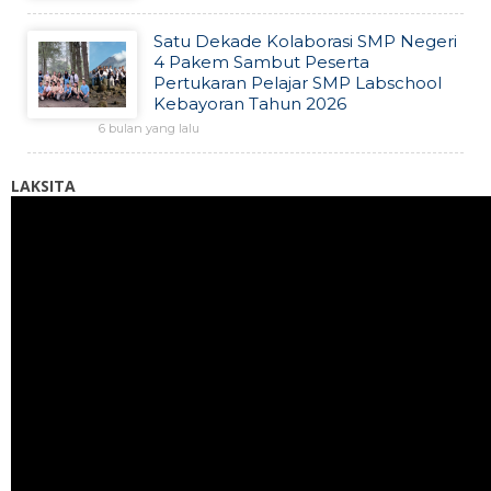
Satu Dekade Kolaborasi SMP Negeri
4 Pakem Sambut Peserta
Pertukaran Pelajar SMP Labschool
Kebayoran Tahun 2026
6 bulan yang lalu
LAKSITA