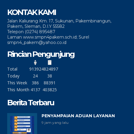
KONTAK KAMI
Jalan Kaliurang Km. 17, Sukunan, Pakembinangun,
Pakem, Sleman, D.I.Y 55582
Telepon (0274) 895487
Laman www.smpn4pakem.sch.id; Surel
smpn4_pakem@yahoo.co.id
Rincian Pengunjung
Total
91392
4824897
Today
24
38
This Week
386
88391
This Month
4137
403825
Berita Terbaru
PENYAMPAIAN ADUAN LAYANAN
9 jam yang lalu