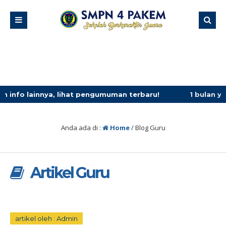
lihat pengumuman terbaru!
1 bulan yang lalu
/ panduan m
Anda ada di :
Home
/
Blog Guru
Artikel Guru
artikel oleh : Admin