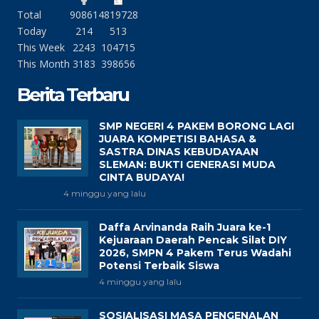
Total
90861
4819728
Today
214
513
This Week
2243
104715
This Month
3183
398656
Berita Terbaru
SMP NEGERI 4 PAKEM BORONG LAGI
JUARA KOMPETISI BAHASA &
SASTRA DINAS KEBUDAYAAN
SLEMAN: BUKTI GENERASI MUDA
CINTA BUDAYA!
4 minggu yang lalu
Daffa Arvinanda Raih Juara ke-1
Kejuaraan Daerah Pencak Silat DIY
2026, SMPN 4 Pakem Terus Wadahi
Potensi Terbaik Siswa
4 minggu yang lalu
SOSIALISASI MASA PENGENALAN