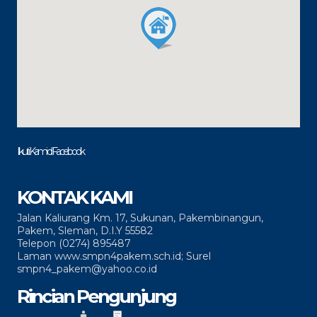
Ikuti Kami di Facebook
KONTAK KAMI
Jalan Kaliurang Km. 17, Sukunan, Pakembinangun,
Pakem, Sleman, D.I.Y 55582
Telepon (0274) 895487
Laman www.smpn4pakem.sch.id; Surel
smpn4_pakem@yahoo.co.id
Rincian Pengunjung