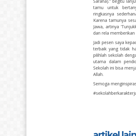
Sarana).” begitu lan
tamu untuk bertan
ringkasnya sederhan
Karena tamunya ses
Jawa, artinya ‘Tunju
dan rela memberikan 
Jadi pesen saya kepa
terbaik yang tidak h
pilihlah sekolah deng
utama dalam pendi
Sekolah ini bisa menja
Allah.
Semoga menginspiras
#sekolahberkarakterj
artikel lain.