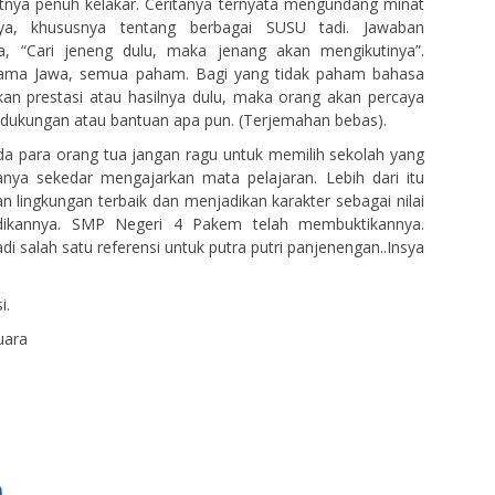
jutnya penuh kelakar. Ceritanya ternyata mengundang minat
ya, khususnya tentang berbagai SUSU tadi. Jawaban
a, “Cari jeneng dulu, maka jenang akan mengikutinya”.
ama Jawa, semua paham. Bagi yang tidak paham bahasa
kkan prestasi atau hasilnya dulu, maka orang akan percaya
dukungan atau bantuan apa pun. (Terjemahan bebas).
da para orang tua jangan ragu untuk memilih sekolah yang
anya sekedar mengajarkan mata pelajaran. Lebih dari itu
an lingkungan terbaik dan menjadikan karakter sebagai nilai
dikannya. SMP Negeri 4 Pakem telah membuktikannya.
di salah satu referensi untuk putra putri panjenengan..Insya
i.
uara
..