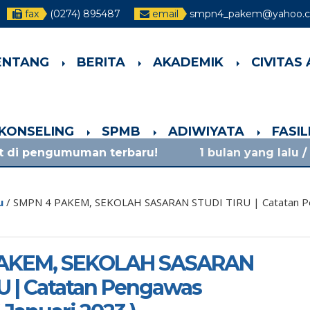
fax
(0274) 895487
email
smpn4_pakem@yahoo.co
ENTANG
BERITA
AKADEMIK
CIVITAS
-KONSELING
SPMB
ADIWIYATA
FASI
uman terbaru!
1 bulan yang lalu
/ materi sosia
u
/
SMPN 4 PAKEM, SEKOLAH SASARAN STUDI TIRU | Catatan Pen
AKEM, SEKOLAH SASARAN
U | Catatan Pengawas