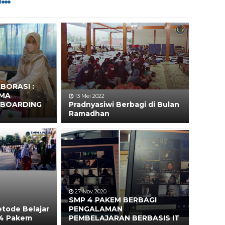
BORASI :
AMA
13 Mei 2022
“BOARDING
Pradnyasiwi Berbagi di Bulan
Ramadhan
27 Nov 2020
SMP 4 PAKEM BERBAGI
etode Belajar
PENGALAMAN
 4 Pakem
PEMBELAJARAN BERBASIS IT