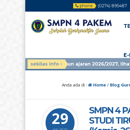
phone
(0274) 895487
T
E
duan mpls tahun ajaran 2026/2027, lihat di pengum
sekilas info
Anda ada di :
Home
/
Blog Gur
SMPN 4 P
29
STUDI TIR
JAN 2023