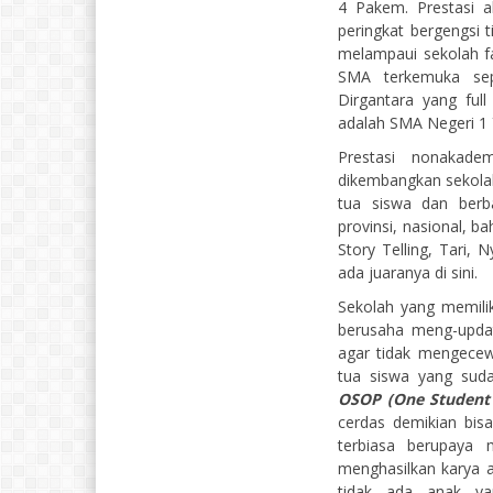
4 Pakem. Prestasi a
peringkat bergengsi 
melampaui sekolah fa
SMA terkemuka sep
Dirgantara yang ful
adalah SMA Negeri 1 
Prestasi nonakad
dikembangkan sekola
tua siswa dan berba
provinsi, nasional, ba
Story Telling, Tari,
ada juaranya di sini.
Sekolah yang memilik
berusaha meng-update
agar tidak mengecew
tua siswa yang suda
OSOP (One Student
cerdas demikian bisa
terbiasa berupaya
menghasilkan karya
tidak ada anak ya