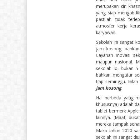
merupakan ciri khasn
yang siap mengabdik
pastilah tidak ter
atmosfer kerja kera
karyawan.
Sekolah ini sangat k
jam kosong, bahkan 
Layanan inovasi sek
maupun nasional. Ma
sekolah lo, bukan 5
bahkan mengatur sen
tiap seminggu. Inila
jam kosong
.
Hal berbeda yang mun
khususnya) adalah da
tablet bermerk Apple
lainnya. (Maaf, buka
mereka tampak senan
Maka tahun 2020 saa
sekolah ini sangat di