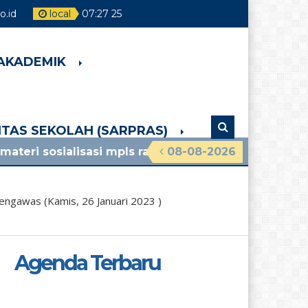
.id
local
07
:
27
26
 AKADEMIK
LITAS SEKOLAH (SARPRAS)
lisasi mpls ramah 2026 smpn 4 pakem lihat pengum
08-08-2026
gawas (Kamis, 26 Januari 2023 )
Agenda Terbaru