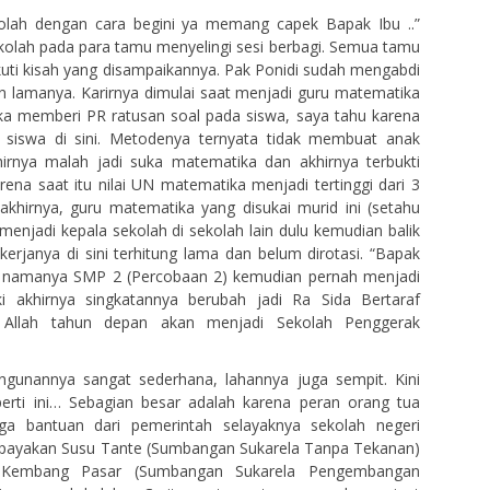
lah dengan cara begini ya memang capek Bapak Ibu ..”
ekolah pada para tamu menyelingi sesi berbagi. Semua tamu
uti kisah yang disampaikannya. Pak Ponidi sudah mengabdi
hun lamanya. Karirnya dimulai saat menjadi guru matematika
ka memberi PR ratusan soal pada siswa, saya tahu karena
 siswa di sini. Metodenya ternyata tidak membuat anak
hirnya malah jadi suka matematika dan akhirnya terbukti
rena saat itu nilai UN matematika menjadi tertinggi dari 3
akhirnya, guru matematika yang disukai murid ini (setahu
 menjadi kepala sekolah di sekolah lain dulu kemudian balik
kerjanya di sini terhitung lama dan belum dirotasi. “Bapak
lu namanya SMP 2 (Percobaan 2) kemudian pernah menjadi
 akhirnya singkatannya berubah jadi Ra Sida Bertaraf
ha Allah tahun depan akan menjadi Sekolah Penggerak
angunannya sangat sederhana, lahannya juga sempit. Kini
perti ini… Sebagian besar adalah karena peran orang tua
ga bantuan dari pemerintah selayaknya sekolah negeri
upayakan Susu Tante (Sumbangan Sukarela Tanpa Tekanan)
 Kembang Pasar (Sumbangan Sukarela Pengembangan