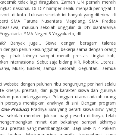
kademik tidak lagi diragukan. Zaman UN pernah meraih
tingkat nasional. Di DIY hamper selalu menjadi peringkat 1
vorit di kota. Lulusan sekolah ini banyak yang diterima di
erti SMA Taruna Nusantara Magelang, SMA Pradita
l beasiswa, maupun sekolah unggulan di DIY diantaranya
Yogyakarta, SMA Negeri 3 Yogyakarta, dll.
emik? Banyak juga… Siswa dengan beragam talenta
h dengan penuh kesungguhan, bekerja sama dengan orang
gai pihak lainnya sampai meraih prestasi tingkat kab,
hkan internasional. Sebut saja bidang KIR, Robotik, Literasi,
 Nyanyi, Musik, Basket, sampai Sesorah, Geguritan… semua
i website dengan puluhan ribu pengunjung per hari selalu
 kinerja, prestasi, dan juga karakter siswa dan gurunya
akan para pelanggannya. Pelanggan utama adalah orang
h percaya menitipkan anaknya di sini. Dengan program
 One Product)
Pradnya Siwi yang berarti siswa-siswi yang
sa sekolah memberi julukan bagi peserta didiknya, telah
 mengembangkan minat dan bakatnya sampai akhirnya
 atau prestasi yang membanggakan. Bagi SMP N 4 Pakem
ng bodoh. Masing-masing memiliki kompetensi yang