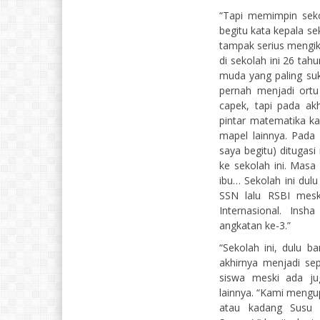
“Tapi memimpin seko
begitu kata kepala s
tampak serius mengik
di sekolah ini 26 ta
muda yang paling su
pernah menjadi ortu
capek, tapi pada ak
pintar matematika ka
mapel lainnya. Pada 
saya begitu) ditugasi
ke sekolah ini. Masa 
ibu… Sekolah ini du
SSN lalu RSBI meski
Internasional. Ins
angkatan ke-3.”
“Sekolah ini, dulu b
akhirnya menjadi se
siswa meski ada ju
lainnya. “Kami meng
atau kadang Susu