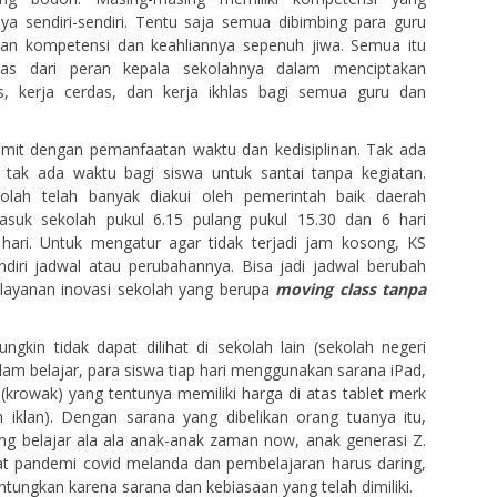
ya sendiri-sendiri. Tentu saja semua dibimbing para guru
an kompetensi dan keahliannya sepenuh jiwa. Semua itu
lepas dari peran kepala sekolahnya dalam menciptakan
s, kerja cerdas, dan kerja ikhlas bagi semua guru dan
omit dengan pemanfaatan waktu dan kedisiplinan. Tak ada
tak ada waktu bagi siswa untuk santai tanpa kegiatan.
olah telah banyak diakui oleh pemerintah baik daerah
suk sekolah pukul 6.15 pulang pukul 15.30 dan 6 hari
 hari. Untuk mengatur agar tidak terjadi jam kosong, KS
diri jadwal atau perubahannya. Bisa jadi jadwal berubah
h layanan inovasi sekolah yang berupa
moving class tanpa
gkin tidak dapat dilihat di sekolah lain (sekolah negeri
lam belajar, para siswa tiap hari menggunakan sarana iPad,
 (krowak) yang tentunya memiliki harga di atas tablet merk
n iklan). Dengan sarana yang dibelikan orang tuanya itu,
g belajar ala ala anak-anak zaman now, anak generasi Z.
t pandemi covid melanda dan pembelajaran harus daring,
untungkan karena sarana dan kebiasaan yang telah dimiliki.