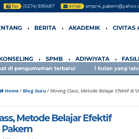
fax
(0274) 895487
email
smpn4_pakem@yahoo.co
ENTANG
BERITA
AKADEMIK
CIVITAS
-KONSELING
SPMB
ADIWIYATA
FASI
uman terbaru!
1 bulan yang lalu
/ materi sosi
Home
/
Blog Guru
/
Moving Class, Metode Belajar Efektif di
ss, Metode Belajar Efektif
4 Pakem