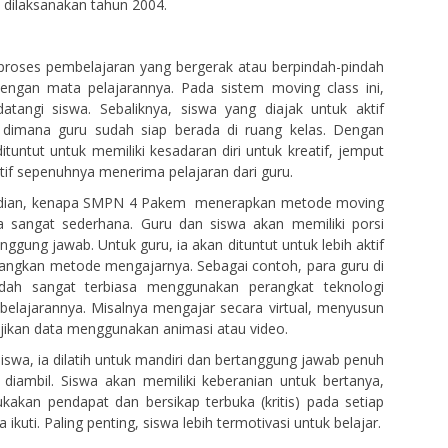
dilaksanakan tahun 2004.
proses pembelajaran yang bergerak atau berpindah-pindah
dengan mata pelajarannya. Pada sistem moving class ini,
atangi siswa. Sebaliknya, siswa yang diajak untuk aktif
 dimana guru sudah siap berada di ruang kelas. Dengan
ituntut untuk memiliki kesadaran diri untuk kreatif, jemput
tif sepenuhnya menerima pelajaran dari guru.
dian, kenapa SMPN 4 Pakem menerapkan metode moving
ya sangat sederhana. Guru dan siswa akan memiliki porsi
nggung jawab. Untuk guru, ia akan dituntut untuk lebih aktif
angkan metode mengajarnya. Sebagai contoh, para guru di
h sangat terbiasa menggunakan perangkat teknologi
elajarannya. Misalnya mengajar secara virtual, menyusun
ajikan data menggunakan animasi atau video.
iswa, ia dilatih untuk mandiri dan bertanggung jawab penuh
diambil. Siswa akan memiliki keberanian untuk bertanya,
kan pendapat dan bersikap terbuka (kritis) pada setiap
 ikuti. Paling penting, siswa lebih termotivasi untuk belajar.