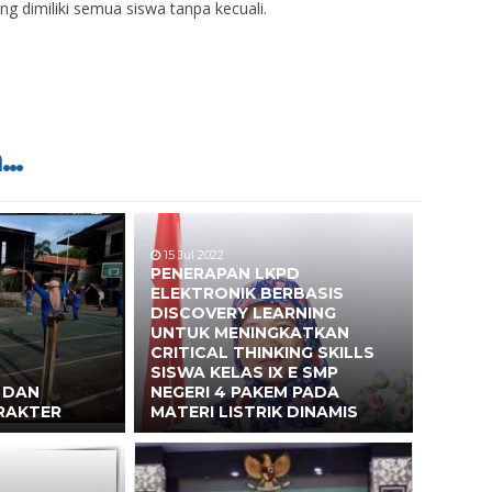
ng dimiliki semua siswa tanpa kecuali.
..
15 Jul 2022
PENERAPAN LKPD
ELEKTRONIK BERBASIS
DISCOVERY LEARNING
UNTUK MENINGKATKAN
CRITICAL THINKING SKILLS
SISWA KELAS IX E SMP
 DAN
NEGERI 4 PAKEM PADA
RAKTER
MATERI LISTRIK DINAMIS