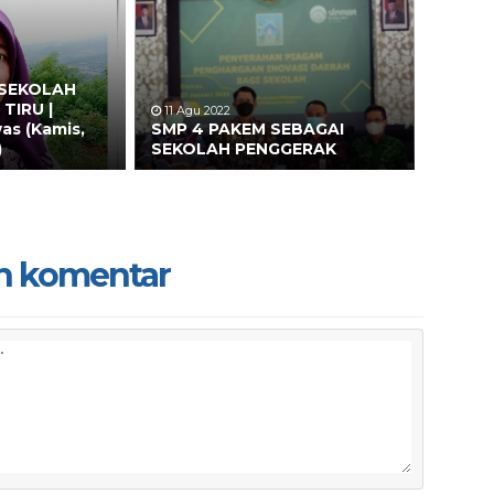
 SEKOLAH
TIRU |
11 Agu 2022
as (Kamis,
SMP 4 PAKEM SEBAGAI
)
SEKOLAH PENGGERAK
n komentar