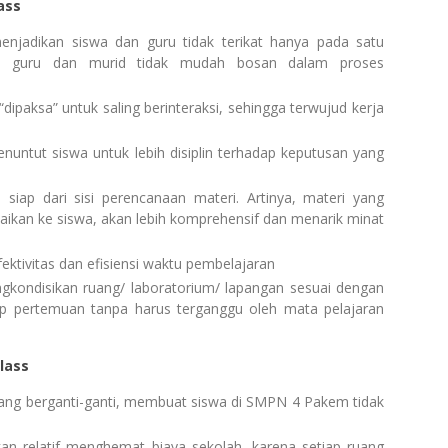
ass
enjadikan siswa dan guru tidak terikat hanya pada satu
ga guru dan murid tidak mudah bosan dalam proses
dipaksa” untuk saling berinteraksi, sehingga terwujud kerja
nuntut siswa untuk lebih disiplin terhadap keputusan yang
 siap dari sisi perencanaan materi. Artinya, materi yang
aikan ke siswa, akan lebih komprehensif dan menarik minat
ektivitas dan efisiensi waktu pembelajaran
gkondisikan ruang/ laboratorium/ lapangan sesuai dengan
ap pertemuan tanpa harus terganggu oleh mata pelajaran
lass
ang berganti-ganti, membuat siswa di SMPN 4 Pakem tidak
an relatif menghemat biaya sekolah, karena setiap ruang