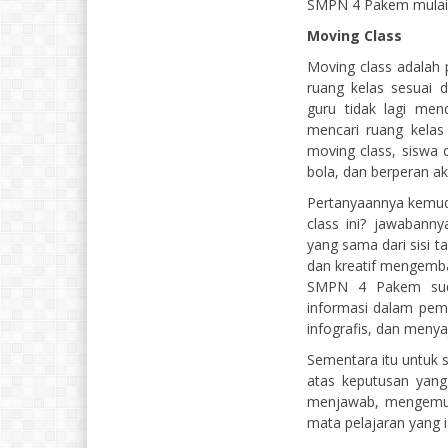
SMPN 4 Pakem mulai 
Moving Class
Moving class adalah 
ruang kelas sesuai 
guru tidak lagi mend
mencari ruang kelas
moving class, siswa d
bola, dan berperan ak
Pertanyaannya kemu
class ini? jawabann
yang sama dari sisi ta
dan kreatif mengemb
SMPN 4 Pakem suda
informasi dalam pemb
infografis, dan meny
Sementara itu untuk s
atas keputusan yang 
menjawab, mengemuka
mata pelajaran yang ia