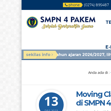
phone
(0274) 895487
T
E
duan mpls tahun ajaran 2026/2027, lihat di pengum
sekilas info
Anda ada di :
Moving Cla
13
di SMPN 
DES 2023