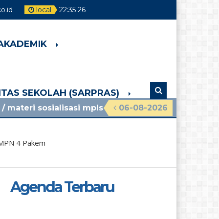
.id
local
22
:
35
28
 AKADEMIK
LITAS SEKOLAH (SARPRAS)
alisasi mpls ramah 2026 smpn 4 pakem lihat pengu
06-08-2026
 SMPN 4 Pakem
Agenda Terbaru