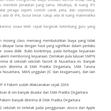
rlu membeli peralatan yang sama. Misalnya, di ruang IPS
lat peraga seperti contoh candi, peta, dan sejenisnya.
p ada di IPA, busur besar cukup ada di ruang matematika
u karena siswa lebih cepat bergerak ketimbang guru yang
n moving class memang membutuhkan biaya yang tidak
ni dibayar tunai dengan hasil yang signifikan dalam perilaku
 siswa didik. Bukti konkritnya, pada berbagai kejuaraan
Pakem memborong kejuaraan. Demikian pula lulusan SMPN
ima di sekolah sekolah favorit di Nusantara ini. Banyak
em diterima di SMA Pradita Dirgantara, SMA Taruna
a Nusantara, MAN unggulan (IC dan keagamaan), dan lain
MP 4 Pakem sudah dilaksanakan sejak 2004.
lisan di sini banyak disadur dari SMA Pradita Dirgantara
 Pakem Banyak diterima di SMA Pradita Dirgantara
 2 sekolah ini terletak pada penggunaan
device
dari Apple