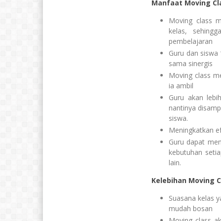
Manfaat Moving Cl
Moving class m
kelas, sehing
pembelajaran
Guru dan siswa “
sama sinergis
Moving class me
ia ambil
Guru akan lebih
nantinya disamp
siswa.
Meningkatkan ef
Guru dapat men
kebutuhan seti
lain.
Kelebihan Moving C
Suasana kelas y
mudah bosan
Moving class ak