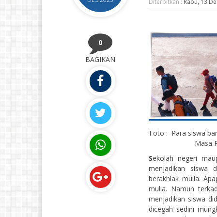
Diterbitkan :
Rabu, 13 De
0
BAGIKAN
Foto : Para siswa b
Masa P
S
ekolah negeri maup
menjadikan siswa di
berakhlak mulia. Ap
mulia. Namun terka
menjadikan siswa di
dicegah sedini mungk