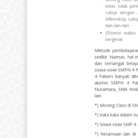
kelas tidak pe
cukup dengan a
Mikroskop cuku
dan lain-lain
Efisiensi wakt
bergerak
Metode pembelajara
sedikit. Namun, hal i
dan semangat belajar
siswa-siswi SMPN 4 
4 Pakem banyak diter
alumni SMPN 4 Pak
Nusantara, SMA Krid
lain.
*) Moving Class di S
*) Kata kata dalam tu
*) Siswa siswi SMP 4
*) Kesamaan lain di