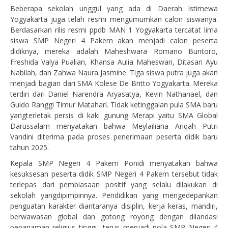
Beberapa sekolah unggul yang ada di Daerah Istimewa
Yogyakarta juga telah resmi mengumumkan calon siswanya.
Berdasarkan rilis resmi ppdb MAN 1 Yogyakarta tercatat lima
siswa SMP Negeri 4 Pakem akan menjadi calon peserta
didiknya, mereka adalah Maheshwara Romano Buntoro,
Freshida Valya Pualian, Khansa Aulia Maheswari, Ditasari Ayu
Nabilah, dan Zahwa Naura Jasmine. Tiga siswa putra juga akan
menjadi bagian dari SMA Kolese De Britto Yogyakarta. Mereka
terdiri dari Daniel Narendra Aryasatya, Kevin Nathanael, dan
Guido Ranggi Timur Matahari. Tidak ketinggalan pula SMA baru
yangterletak persis di kaki gunung Merapi yaitu SMA Global
Darussalam menyatakan bahwa Meylailiana Ariqah Putri
Vandini diterima pada proses penerimaan peserta didik baru
tahun 2025.
Kepala SMP Negeri 4 Pakem Ponidi menyatakan bahwa
kesuksesan peserta didik SMP Negeri 4 Pakem tersebut tidak
terlepas dari pembiasaan positif yang selalu dilakukan di
sekolah yangdipimpinnya. Pendidikan yang mengedepankan
penguatan karakter diantaranya disiplin, kerja keras, mandiri,
berwawasan global dan gotong royong dengan dilandasi
penanaman religius tinggi terus menjadi pola SMP Negeri 4