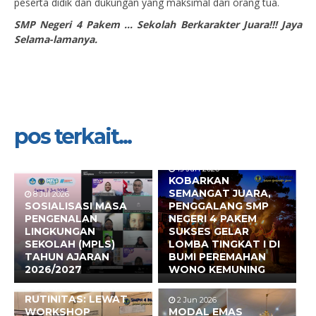
peserta didik dan dukungan yang maksimal dari orang tua.
SMP Negeri 4 Pakem … Sekolah Berkarakter Juara!!! Jaya
Selama-lamanya.
pos terkait...
19 Jun 2026
KOBARKAN
SEMANGAT JUARA,
8 Jul 2026
SOSIALISASI MASA
PENGGALANG SMP
PENGENALAN
NEGERI 4 PAKEM
LINGKUNGAN
SUKSES GELAR
SEKOLAH (MPLS)
LOMBA TINGKAT I DI
TAHUN AJARAN
BUMI PEREMAHAN
2026/2027
WONO KEMUNING
17 Jun 2026
BUKAN SEKADAR
RUTINITAS: LEWAT
2 Jun 2026
WORKSHOP
MODAL EMAS