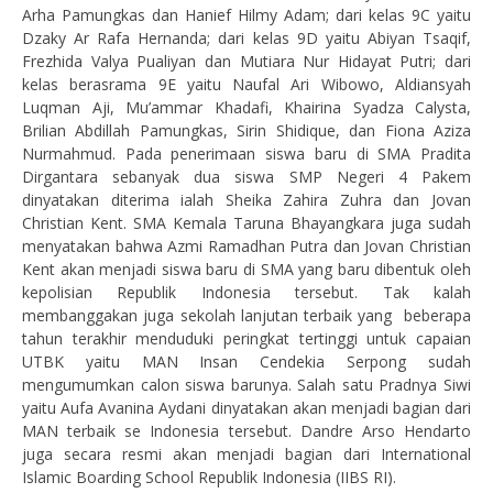
Arha Pamungkas dan Hanief Hilmy Adam; dari kelas 9C yaitu
Dzaky Ar Rafa Hernanda; dari kelas 9D yaitu Abiyan Tsaqif,
Frezhida Valya Pualiyan dan Mutiara Nur Hidayat Putri; dari
kelas berasrama 9E yaitu Naufal Ari Wibowo, Aldiansyah
Luqman Aji, Mu’ammar Khadafi, Khairina Syadza Calysta,
Brilian Abdillah Pamungkas, Sirin Shidique, dan Fiona Aziza
Nurmahmud. Pada penerimaan siswa baru di SMA Pradita
Dirgantara sebanyak dua siswa SMP Negeri 4 Pakem
dinyatakan diterima ialah Sheika Zahira Zuhra dan Jovan
Christian Kent. SMA Kemala Taruna Bhayangkara juga sudah
menyatakan bahwa Azmi Ramadhan Putra dan Jovan Christian
Kent akan menjadi siswa baru di SMA yang baru dibentuk oleh
kepolisian Republik Indonesia tersebut. Tak kalah
membanggakan juga sekolah lanjutan terbaik yang beberapa
tahun terakhir menduduki peringkat tertinggi untuk capaian
UTBK yaitu MAN Insan Cendekia Serpong sudah
mengumumkan calon siswa barunya. Salah satu Pradnya Siwi
yaitu Aufa Avanina Aydani dinyatakan akan menjadi bagian dari
MAN terbaik se Indonesia tersebut. Dandre Arso Hendarto
juga secara resmi akan menjadi bagian dari International
Islamic Boarding School Republik Indonesia (IIBS RI).