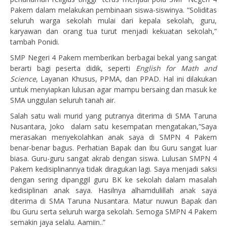
Pakem dalam melakukan pembinaan siswa-siswinya. “Soliditas
seluruh warga sekolah mulai dari kepala sekolah, guru,
karyawan dan orang tua turut menjadi kekuatan sekolah,”
tambah Ponidi.
SMP Negeri 4 Pakem memberikan berbagai bekal yang sangat
berarti bagi peserta didik, seperti
English for Math and
Science
, Layanan Khusus, PPMA, dan PPAD. Hal ini dilakukan
untuk menyiapkan lulusan agar mampu bersaing dan masuk ke
SMA unggulan seluruh tanah air.
Salah satu wali murid yang putranya diterima di SMA Taruna
Nusantara, Joko dalam satu kesempatan mengatakan,”Saya
merasakan menyekolahkan anak saya di SMPN 4 Pakem
benar-benar bagus. Perhatian Bapak dan Ibu Guru sangat luar
biasa. Guru-guru sangat akrab dengan siswa. Lulusan SMPN 4
Pakem kedisiplinannya tidak diragukan lagi. Saya menjadi saksi
dengan sering dipanggil guru BK ke sekolah dalam masalah
kedisiplinan anak saya. Hasilnya alhamdulillah anak saya
diterima di SMA Taruna Nusantara. Matur nuwun Bapak dan
Ibu Guru serta seluruh warga sekolah. Semoga SMPN 4 Pakem
semakin jaya selalu. Aamiin..”