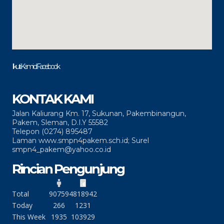
Ikuti Kami di Facebook
KONTAK KAMI
Jalan Kaliurang Km. 17, Sukunan, Pakembinangun,
Pakem, Sleman, D.I.Y 55582
Telepon (0274) 895487
Laman www.smpn4pakem.sch.id; Surel
smpn4_pakem@yahoo.co.id
Rincian Pengunjung
Total
90759
4818942
Today
266
1231
This Week
1935
103929