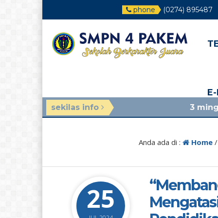
phone
(0274) 895487
T
E
sekilas info
3 minggu yang lalu
/ ja
Anda ada di :
Home
“Membang
25
Mengatasi
JUL 2024