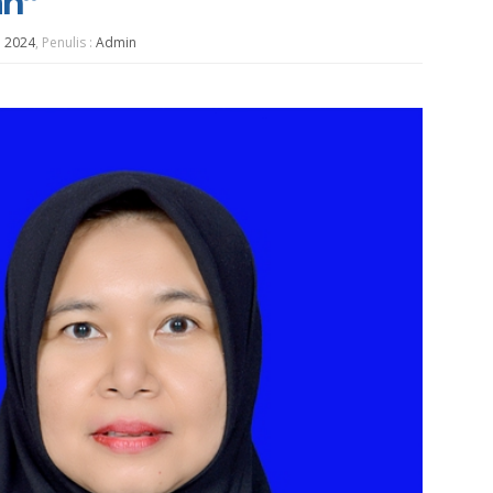
an”
l 2024
, Penulis :
Admin