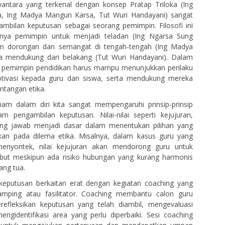
wantara yang terkenal dengan konsep Pratap Triloka (Ing
, Ing Madya Mangun Karsa, Tut Wuri Handayani) sangat
mbilan keputusan sebagai seorang pemimpin. Filosofi ini
nya pemimpin untuk menjadi teladan (Ing Ngarsa Sung
an dorongan dan semangat di tengah-tengah (Ing Madya
a mendukung dari belakang (Tut Wuri Handayani). Dalam
a, pemimpin pendidikan harus mampu menunjukkan perilaku
tivasi kepada guru dan siswa, serta mendukung mereka
tangan etika.
tanam dalam diri kita sangat mempengaruhi prinsip-prinsip
m pengambilan keputusan. Nilai-nilai seperti kejujuran,
ung jawab menjadi dasar dalam menentukan pilihan yang
pkan pada dilema etika. Misalnya, dalam kasus guru yang
enyontek, nilai kejujuran akan mendorong guru untuk
but meskipun ada risiko hubungan yang kurang harmonis
ang tua.
keputusan berkaitan erat dengan kegiatan coaching yang
amping atau fasilitator. Coaching membantu calon guru
efleksikan keputusan yang telah diambil, mengevaluasi
mengidentifikasi area yang perlu diperbaiki. Sesi coaching