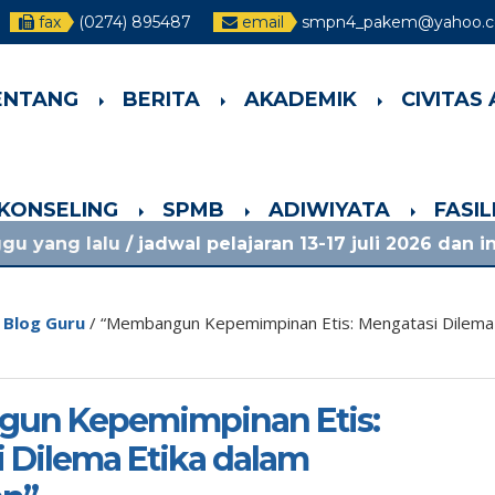
fax
(0274) 895487
email
smpn4_pakem@yahoo.co
ENTANG
BERITA
AKADEMIK
CIVITAS
-KONSELING
SPMB
ADIWIYATA
FASI
dwal pelajaran 13-17 juli 2026 dan info lainnya, lih
/
Blog Guru
/
“Membangun Kepemimpinan Etis: Mengatasi Dilema E
un Kepemimpinan Etis:
 Dilema Etika dalam