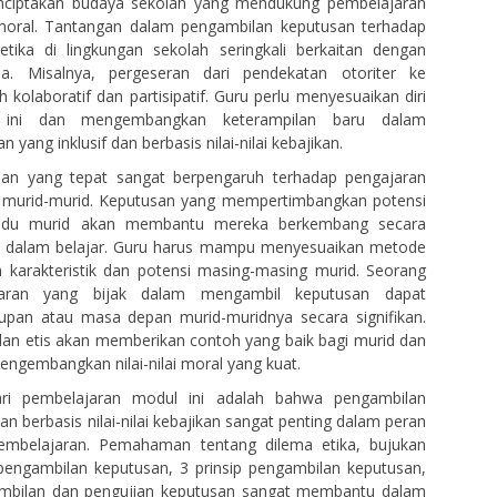
nciptakan budaya sekolah yang mendukung pembelajaran
oral. Tantangan dalam pengambilan keputusan terhadap
etika di lingkungan sekolah seringkali berkaitan dengan
a. Misalnya, pergeseran dari pendekatan otoriter ke
 kolaboratif dan partisipatif. Guru perlu menyesuaikan diri
 ini dan mengembangkan keterampilan baru dalam
yang inklusif dan berbasis nilai-nilai kebajikan.
an yang tepat sangat berpengaruh terhadap pengajaran
murid-murid. Keputusan yang mempertimbangkan potensi
ividu murid akan membantu mereka berkembang secara
 dalam belajar. Guru harus mampu menyesuaikan metode
 karakteristik dan potensi masing-masing murid. Seorang
aran yang bijak dalam mengambil keputusan dapat
pan atau masa depan murid-muridnya secara signifikan.
dan etis akan memberikan contoh yang baik bagi murid dan
gembangkan nilai-nilai moral yang kuat.
ari pembelajaran modul ini adalah bahwa pengambilan
an berbasis nilai-nilai kebajikan sangat penting dalam peran
embelajaran. Pemahaman tentang dilema etika, bujukan
pengambilan keputusan, 3 prinsip pengambilan keputusan,
mbilan dan pengujian keputusan sangat membantu dalam