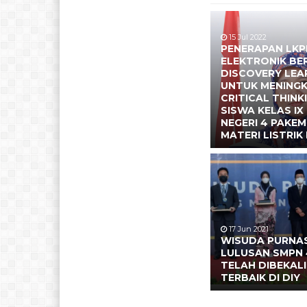
15 Jul 2022
PENERAPAN LK
ELEKTRONIK BE
DISCOVERY LEA
UNTUK MENING
CRITICAL THINK
SISWA KELAS IX
NEGERI 4 PAKE
MATERI LISTRIK
17 Jun 2021
WISUDA PURNAS
LULUSAN SMPN 
TELAH DIBEKALI
TERBAIK DI DIY