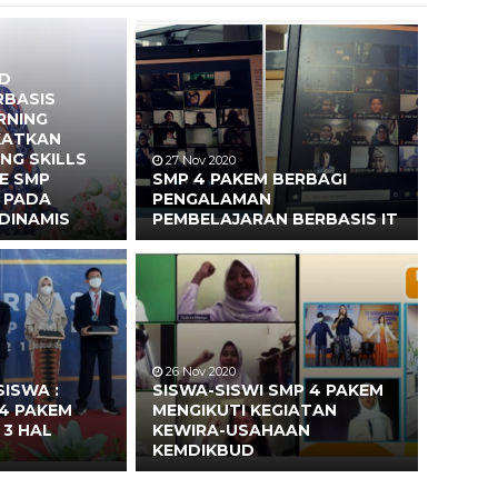
PD
RBASIS
RNING
KATKAN
ING SKILLS
27 Nov 2020
 E SMP
SMP 4 PAKEM BERBAGI
M PADA
PENGALAMAN
 DINAMIS
PEMBELAJARAN BERBASIS IT
26 Nov 2020
ISWA :
SISWA-SISWI SMP 4 PAKEM
4 PAKEM
MENGIKUTI KEGIATAN
 3 HAL
KEWIRA-USAHAAN
KEMDIKBUD