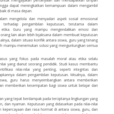
 untuk mengajukan pertanyaan dan mendapatkan umpan
sehingga dapat meningkatkan kemampuan dalam mengambil
baik di masa depan.
lam mengelola dan menyadari aspek sosial emosional
h terhadap pengambilan keputusan, terutama dalam
 etika. Guru yang mampu mengendalikan emosi dan
rang lain akan lebih bijaksana dalam membuat keputusan
salnya, dalam situasi konflik antara siswa, guru yang tenang
ebih mampu menemukan solusi yang menguntungkan semua
asus yang fokus pada masalah moral atau etika selalu
-nilai yang dianut seorang pendidik. Studi kasus membantu
ifikasi nilai-nilai yang penting, seperti integritas dan
apkannya dalam pengambilan keputusan. Misalnya, dalam
siswa, guru harus menyeimbangkan antara memberikan
an memberikan kesempatan bagi siswa untuk belajar dari
n yang tepat berdampak pada terciptanya lingkungan yang
an, dan nyaman. Keputusan yang didasarkan pada nilai-nilai
 kepercayaan dan rasa hormat di antara siswa, guru, dan