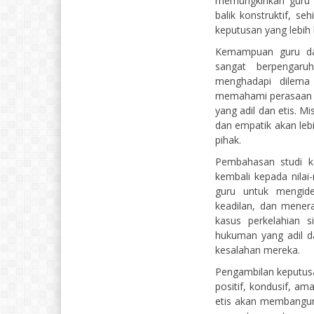
memungkinkan guru
balik konstruktif, 
keputusan yang lebih 
Kemampuan guru da
sangat berpengaru
menghadapi dilema
memahami perasaan o
yang adil dan etis. Mi
dan empatik akan l
pihak.
Pembahasan studi k
kembali kepada nilai
guru untuk mengident
keadilan, dan mener
kasus perkelahian 
hukuman yang adil d
kesalahan mereka.
Pengambilan keputusa
positif, kondusif, am
etis akan membangun