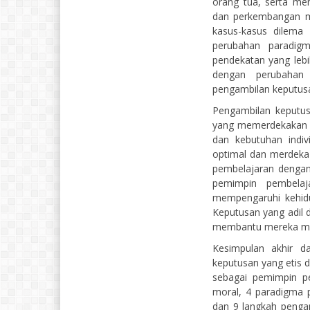
orang tua, serta me
dan perkembangan m
kasus-kasus dilema 
perubahan paradigm
pendekatan yang lebih
dengan perubahan
pengambilan keputusan 
Pengambilan keputus
yang memerdekakan 
dan kebutuhan ind
optimal dan merdeka
pembelajaran dengan
pemimpin pembelaj
mempengaruhi kehidu
Keputusan yang adil 
membantu mereka men
Kesimpulan akhir d
keputusan yang etis d
sebagai pemimpin p
moral, 4 paradigma 
dan 9 langkah penga