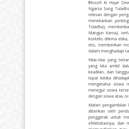
F
ilosofi Ki Hajar De
Ngarsa Sung Tuladha
relevan dengan penga
menekankan penting
Tuladha), memberik
Mangun Karsa), sert
konteks dilema etik
etis, memberikan mo
dalam menghadapi tan
Nilai-nilai yang ter
yang kita ambil dala
keadilan, dan tangg
tepat ketika dihada
mengetahui siswa m
menegur siswa terse
dengan siswa atau or
Materi pengambilan 
diberikan oleh pend
penggerak untuk mer
efektivitasnya, dan 