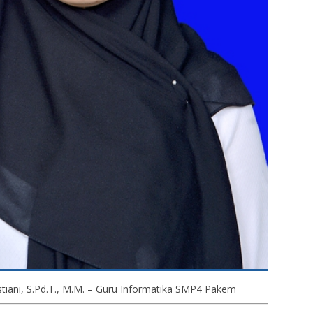
stiani, S.Pd.T., M.M. – Guru Informatika SMP4 Pakem