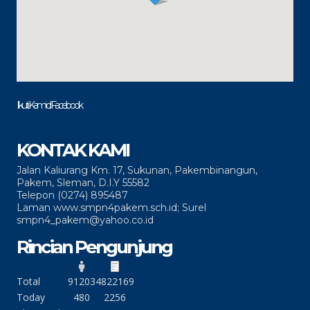
Ikuti Kami di Facebook
KONTAK KAMI
Jalan Kaliurang Km. 17, Sukunan, Pakembinangun,
Pakem, Sleman, D.I.Y 55582
Telepon (0274) 895487
Laman www.smpn4pakem.sch.id; Surel
smpn4_pakem@yahoo.co.id
Rincian Pengunjung
Total
91203
4822169
Today
480
2256