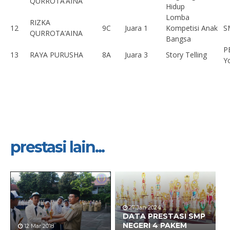
QURROTA’AINA
Hidup
Lomba
RIZKA
12
9C
Juara 1
Kompetisi Anak
S
QURROTA’AINA
Bangsa
P
13
RAYA PURUSHA
8A
Juara 3
Story Telling
Y
prestasi lain...
27 Jan 2024
DATA PRESTASI SMP
NEGERI 4 PAKEM
12 Mar 2018