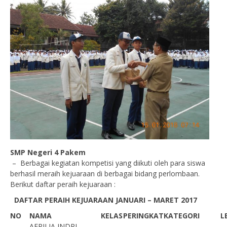
SMP Negeri 4 Pakem
– Berbagai kegiatan kompetisi yang diikuti oleh para siswa
berhasil meraih kejuaraan di berbagai bidang perlombaan.
Berikut daftar peraih kejuaraan :
DAFTAR PERAIH KEJUARAAN JANUARI – MARET 2017
NO
NAMA
KELAS
PERINGKAT
KATEGORI
L
AFRILIA INDRI