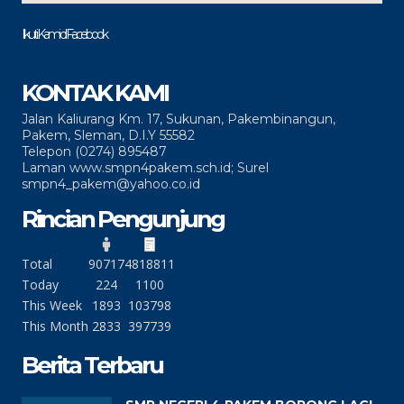
Ikuti Kami di Facebook
KONTAK KAMI
Jalan Kaliurang Km. 17, Sukunan, Pakembinangun,
Pakem, Sleman, D.I.Y 55582
Telepon (0274) 895487
Laman www.smpn4pakem.sch.id; Surel
smpn4_pakem@yahoo.co.id
Rincian Pengunjung
Total
90717
4818811
Today
224
1100
This Week
1893
103798
This Month
2833
397739
Berita Terbaru