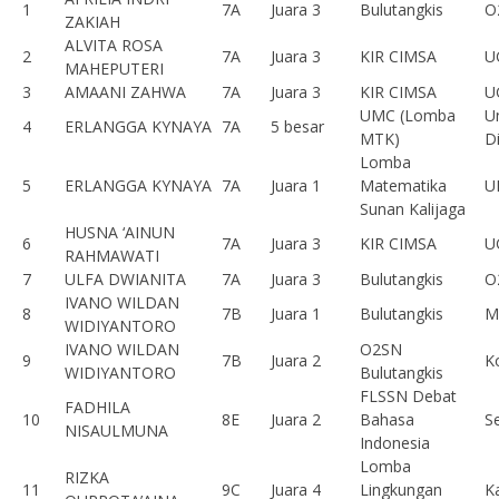
1
7A
Juara 3
Bulutangkis
O
ZAKIAH
ALVITA ROSA
2
7A
Juara 3
KIR CIMSA
U
MAHEPUTERI
3
AMAANI ZAHWA
7A
Juara 3
KIR CIMSA
U
UMC (Lomba
Un
4
ERLANGGA KYNAYA
7A
5 besar
MTK)
D
Lomba
5
ERLANGGA KYNAYA
7A
Juara 1
Matematika
U
Sunan Kalijaga
HUSNA ‘AINUN
6
7A
Juara 3
KIR CIMSA
U
RAHMAWATI
7
ULFA DWIANITA
7A
Juara 3
Bulutangkis
O
IVANO WILDAN
8
7B
Juara 1
Bulutangkis
M
WIDIYANTORO
IVANO WILDAN
O2SN
9
7B
Juara 2
K
WIDIYANTORO
Bulutangkis
FLSSN Debat
FADHILA
10
8E
Juara 2
Bahasa
S
NISAULMUNA
Indonesia
Lomba
RIZKA
11
9C
Juara 4
Lingkungan
K