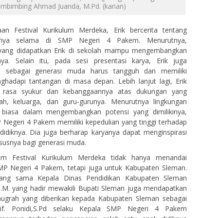
mbimbing Ahmad Juanda, M.Pd. (kanan)
n Festival Kurikulum Merdeka, Erik bercerita tentang
arnya selama di SMP Negeri 4 Pakem. Menurutnya,
 yang didapatkan Erik di sekolah mampu mengembangkan
nya. Selain itu, pada sesi presentasi karya, Erik juga
 sebagai generasi muda harus tangguh dan memiliki
ghadapi tantangan di masa depan. Lebih lanjut lagi, Erik
 rasa syukur dan kebanggaannya atas dukungan yang
lah, keluarga, dan guru-gurunya. Menurutnya lingkungan
 biasa dalam mengembangkan potensi yang dimilikinya,
MP Negeri 4 Pakem memiliki kepedulian yang tinggi terhadap
idiknya. Dia juga berharap karyanya dapat menginspirasi
usnya bagi generasi muda.
alam Festival Kurikulum Merdeka tidak hanya menandai
P Negeri 4 Pakem, tetapi juga untuk Kabupaten Sleman.
ang sama Kepala Dinas Pendidikan Kabupaten Sleman
M.M. yang hadir mewakili Bupati Sleman juga mendapatkan
ugrah yang diberikan kepada Kabupaten Sleman sebagai
if. Ponidi,S.Pd selaku Kepala SMP Negeri 4 Pakem