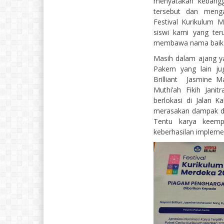
menyatakan kebangg
tersebut dan menga
Festival Kurikulum 
siswi kami yang ter
membawa nama baik se
Masih dalam ajang y
Pakem yang lain ju
Brilliant Jasmine Ma
Muthi’ah Fikih Janit
berlokasi di Jalan K
merasakan dampak da
Tentu karya keemp
keberhasilan impleme