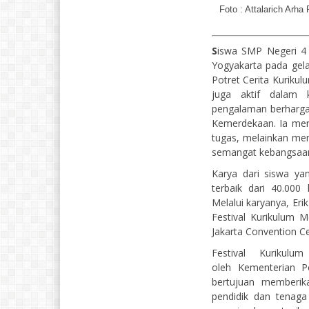
Foto : Attalarich Arha
S
iswa SMP Negeri 4 
Yogyakarta pada gela
Potret Cerita Kuriku
juga aktif dalam 
pengalaman berhargan
Kemerdekaan. Ia men
tugas, melainkan men
semangat kebangsaan d
Karya dari siswa yan
terbaik dari 40.000
Melalui karyanya, Er
Festival Kurikulum M
Jakarta Convention Ce
Festival Kurikul
oleh Kementerian P
bertujuan memberika
pendidik dan tenaga