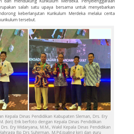
n dan mendukung Kurikulum Merdeka. Penyelenggaraan
merupakan salah satu upaya bersama untuk menyebarkan
ndorong keberlanjutan Kurikulum Merdeka melalui cerita
urikulum tersebut.
an Kepala Dinas Pendidikan Kabupaten Sleman, Drs. Ery
. (kiri) Erik berfoto dengan Kepala Dinas Pendidikan
Drs. Ery Widaryana, M.M., Wakil Kepala Dinas Pendidikan
hraga Bp Drs Suhirman, M.Pd.(paling kiri) dan guru