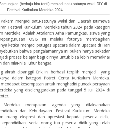
 Pamungkas (berbaju biru tonti) menjadi satu-satunya wakil DIY di
Festival Kurikulum Merdeka 2024
Pakem menjadi satu-satunya wakil dari Daerah Istimewa
ran Festival Kurikulum Merdeka tahun 2024 pada kategori
lum Merdeka. Adalah Attalarich Arha Pamungkas, siswa yang
kepengurusan OSIS ini melalui fotonya membagikan
ya ketika menjadi petugas upacara dalam upacara di Hari
yebutkan bahwa pengalamannya ini bukan hanya sekadar
jadi proses belajar bagi dirinya untuk bisa lebih memaknai
an nilai-nilai luhur bangsa.
g akrab dipanggil Erik ini berhasil terpilih menjadi yang
 karya dalam kategori Potret Cerita Kurikulum Merdeka.
ik mendapat kesempatan untuk menghadiri puncak perayaan
erdeka yang diselenggarakan pada tanggal 5 Juli 2024 di
nter.
um Merdeka merupakan agenda yang dilaksanakan
endidikan dan Kebudayaan. Festival Kurikulum Merdeka
n ruang ekspresi dan apresiasi kepada peserta didik,
 kependidikan, serta orang tua peserta didik yang telah