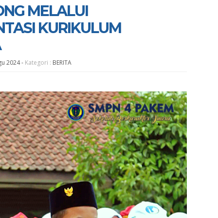
ONG MELALUI
NTASI KURIKULUM
A
gu 2024
-
Kategori :
BERITA