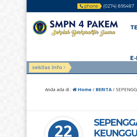
phone
(0274) 895487
T
E
sekilas info
3 minggu yang 
Anda ada di :
Home
/
BERITA
/
SEPENGG
SEPENGG
22
KEUNGGU