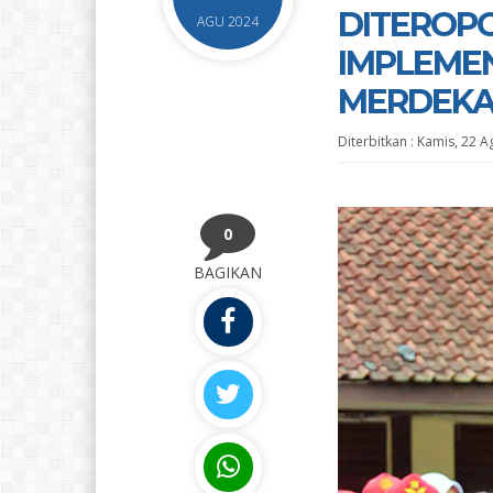
DITEROP
AGU 2024
IMPLEME
MERDEK
Diterbitkan :
Kamis, 22 A
0
BAGIKAN