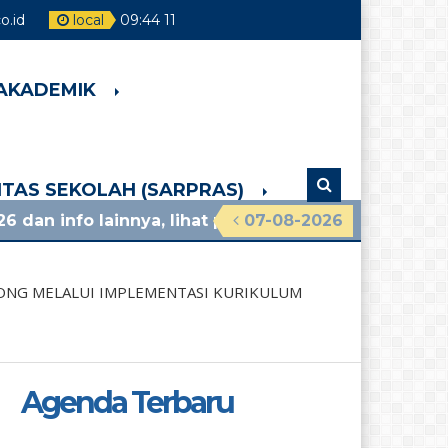
.id
local
09
:
44
12
 AKADEMIK
LITAS SEKOLAH (SARPRAS)
nya, lihat pengumuman terbaru!
07-08-2026
4 minggu yang
ONG MELALUI IMPLEMENTASI KURIKULUM
Agenda Terbaru