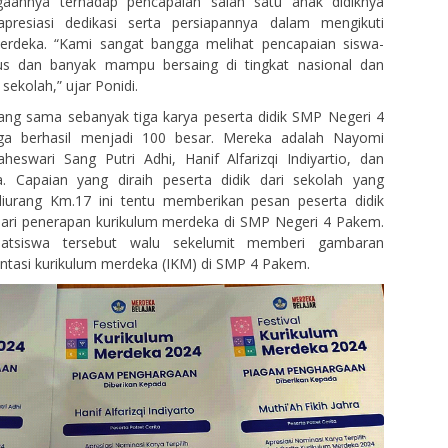
aannya terhadap pencapaian salah satu anak didiknya
presiasi dedikasi serta persiapannya dalam mengikuti
Merdeka. “Kami sangat bangga melihat pencapaian siswa-
us dan banyak mampu bersaing di tingkat nasional dan
kolah,” ujar Ponidi.
ang sama sebanyak tiga karya peserta didik SMP Negeri 4
ga berhasil menjadi 100 besar. Mereka adalah Nayomi
heswari Sang Putri Adhi, Hanif Alfarizqi Indiyartio, dan
ra. Capaian yang diraih peserta didik dari sekolah yang
aliurang Km.17 ini tentu memberikan pesan peserta didik
ri penerapan kurikulum merdeka di SMP Negeri 4 Pakem.
atsiswa tersebut walu sekelumit memberi gambaran
ntasi kurikulum merdeka (IKM) di SMP 4 Pakem.