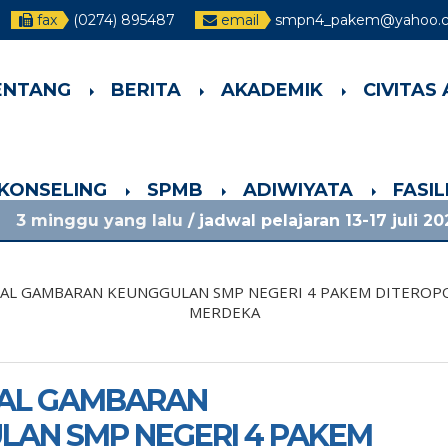
fax
(0274) 895487
email
smpn4_pakem@yahoo.co
ENTANG
BERITA
AKADEMIK
CIVITAS
-KONSELING
SPMB
ADIWIYATA
FASI
lalu
/ jadwal pelajaran 13-17 juli 2026 dan info lain
AL GAMBARAN KEUNGGULAN SMP NEGERI 4 PAKEM DITEROP
MERDEKA
AL GAMBARAN
LAN SMP NEGERI 4 PAKEM