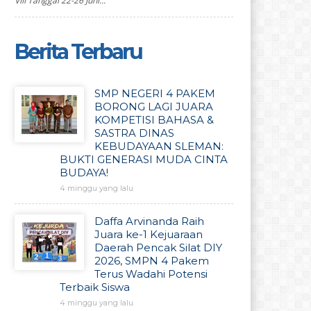
VIII Tanggal 22-26 Juni...
Berita Terbaru
SMP NEGERI 4 PAKEM
BORONG LAGI JUARA
KOMPETISI BAHASA &
SASTRA DINAS
KEBUDAYAAN SLEMAN:
BUKTI GENERASI MUDA CINTA
BUDAYA!
4 minggu yang lalu
Daffa Arvinanda Raih
Juara ke-1 Kejuaraan
Daerah Pencak Silat DIY
2026, SMPN 4 Pakem
Terus Wadahi Potensi
Terbaik Siswa
4 minggu yang lalu