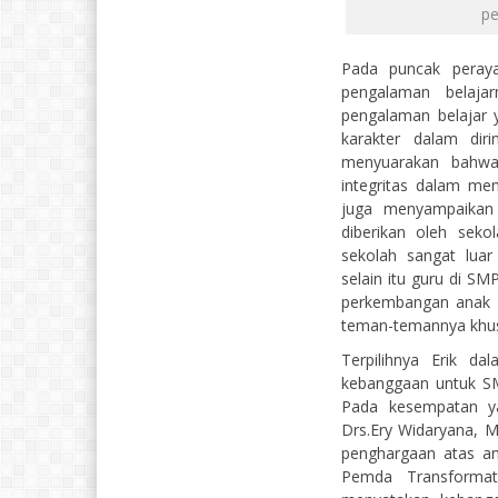
pe
Pada puncak perayaa
pengalaman belaj
pengalaman belajar
karakter dalam diri
menyuarakan bahwa
integritas dalam men
juga menyampaikan
diberikan oleh seko
sekolah sangat luar
selain itu guru di S
perkembangan anak d
teman-temannya khus
Terpilihnya Erik d
kebanggaan untuk SM
Pada kesempatan y
Drs.Ery Widaryana, 
penghargaan atas an
Pemda Transformat