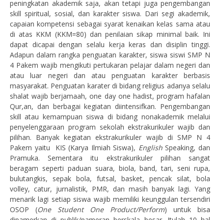
peningkatan akademik saja, akan tetapi juga pengembangan
skill spiritual, sosial, dan karakter siswa. Dari segi akademik,
capaian kompetensi sebagai syarat kenaikan kelas sama atau
di atas KKM (KKM=80) dan penilaian sikap minimal baik. Ini
dapat dicapai dengan selalu kerja keras dan disiplin tinggi.
Adapun dalam rangka penguatan karakter, siswa siswi SMP N
4 Pakem wajib mengikuti pertukaran pelajar dalam negeri dan
atau luar negeri dan atau penguatan karakter berbasis
masyarakat. Penguatan karater di bidang religius adanya selalu
shalat wajib berjamaah, one day one hadist, program hafalan
Qur,an, dan berbagai kegiatan diintensifkan. Pengembangan
skill atau kemampuan siswa di bidang nonakademik melalui
penyelenggaraan program sekolah ekstrakurikuler wajib dan
pilihan. Banyak kegiatan ekstrakurikuler wajib di SMP N 4
Pakem yaitu KIS (Karya Ilmiah Siswa),
English
Speaking, dan
Pramuka. Sementara itu ekstrakurikuler pilihan sangat
beragam seperti paduan suara, biola, band, tari, seni rupa,
bulutangkis, sepak bola, futsal, basket, pencak silat, bola
volley, catur, jurnalistik, PMR, dan masih banyak lagi. Yang
menarik lagi setiap siswa wajib memiliki keunggulan tersendiri
OSOP (
One Student One Product/Perform
) untuk bisa
dipamerkan di publik/pameran berskala besar. Itulah 10 hal