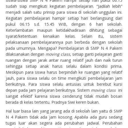
siswa-siswa SMP N 4 Pakem hampir setiap hari pukul 06.15
sudah siap mengikuti kegiatan pembelajaran. “Jadilah lebih”
menjadi salah satu prinsip para siswa di sekolah unggulan ini.
Kegiatan pembelajaran hampir setiap hari berlangsung dari
pukul 06.15 s.d. 15.45 WIB, dengan 6 hari sekolah.
Keterlambatan maupun ketidakhadiraan dihitung sebagai
syarat/ketentuan kenaikan kelas. Selain itu, sistem
pelaksanaan pembelajarannya pun berbeda dengan sekolah
pada umumnya. Mengapa? Pembelajaran di SMP N 4 Pakem
dilaksanakan dengan
moving class
, setiap ganti pelajaran ganti
ruangan dengan jarak antar ruang relatif jauh dan naik turun
sehingga setiap anak harus selalu dalam kondisi prima.
Meskipun para siswa harus berpindah ke ruangan yang relatif
jauh, para siswa selalu on time mengikuti pembelajaran jam
berikutnya. Para siswa selalu antusias untuk berebut kursi
depan pada jam pelajaran berikutnya. Sistem
moving class
ini
sangat efektif karena siswa cenderung tidak mudah bosan
berada di kelas tertentu. Pradnya Siwi keren bukan.
Hal luar biasa lain yang jarang ada di sekolah lain yaitu di SMP
N 4 Pakem tidak ada jam kosong. Apabila ada guru sedang
tugas luar akan segera ada perubahan jadwal. Perubahan