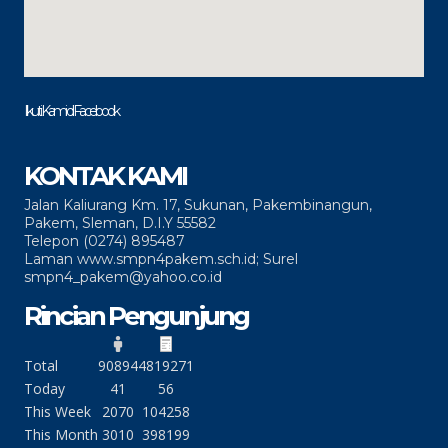
Ikuti Kami di Facebook
KONTAK KAMI
Jalan Kaliurang Km. 17, Sukunan, Pakembinangun,
Pakem, Sleman, D.I.Y 55582
Telepon (0274) 895487
Laman www.smpn4pakem.sch.id; Surel
smpn4_pakem@yahoo.co.id
Rincian Pengunjung
Total
90894
4819271
Today
41
56
This Week
2070
104258
This Month
3010
398199