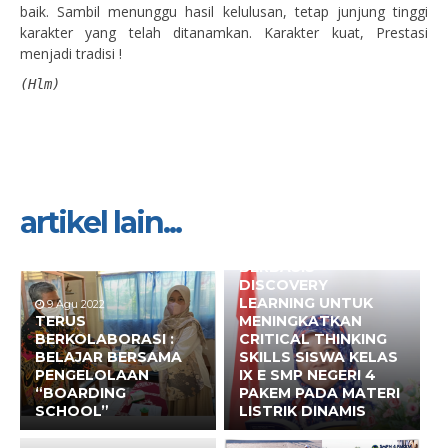
baik. Sambil menunggu hasil kelulusan, tetap junjung tinggi
karakter yang telah ditanamkan. Karakter kuat, Prestasi
menjadi tradisi !
(Hlm)
artikel lain...
15 Jul 2022
PENERAPAN LKPD
ELEKTRONIK
BERBASIS
DISCOVERY
LEARNING UNTUK
9 Agu 2022
TERUS
MENINGKATKAN
BERKOLABORASI :
CRITICAL THINKING
BELAJAR BERSAMA
SKILLS SISWA KELAS
PENGELOLAAN
IX E SMP NEGERI 4
“BOARDING
PAKEM PADA MATERI
SCHOOL”
LISTRIK DINAMIS