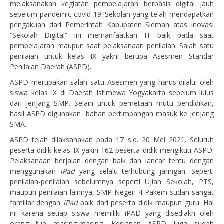
melaksanakan kegiatan pembelajaran berbasis digital jauh
sebelum pandemic covid-19. Sekolah yang telah mendapatkan
pengakuan dari Pemerintah Kabupaten Sleman atas inovasi
“Sekolah Digital” ini memanfaatkan IT baik pada saat
pembelajaran maupun saat pelaksanaan penilaian. Salah satu
penilaian untuk kelas IX yakni berupa Asesmen Standar
Penilaian Daerah (ASPD).
ASPD merupakan salah satu Asesmen yang harus dilalui oleh
siswa kelas IX di Daerah Istimewa Yogyakarta sebelum lulus
dari jenjang SMP. Selain untuk pemetaan mutu pendidikan,
hasil ASPD digunakan bahan pertimbangan masuk ke jenjang
SMA.
ASPD telah dilaksanakan pada 17 s.d. 20 Mei 2021. Seluruh
peserta didik kelas IX yakni 162 peserta didik mengikuti ASPD.
Pelaksanaan berjalan dengan baik dan lancar tentu dengan
menggunakan
iPad
yang selalu terhubung jaringan. Seperti
penilaian-penilaian sebelumnya seperti Ujian Sekolah, PTS,
maupun penilaian lainnya, SMP Negeri 4 Pakem sudah sangat
familiar dengan
iPad
baik dari peserta didik maupun guru. Hal
ini karena setiap siswa memiliki iPAD yang disediakn oleh
orang tua masing-masing. Kesiapan ASPD juga sudah