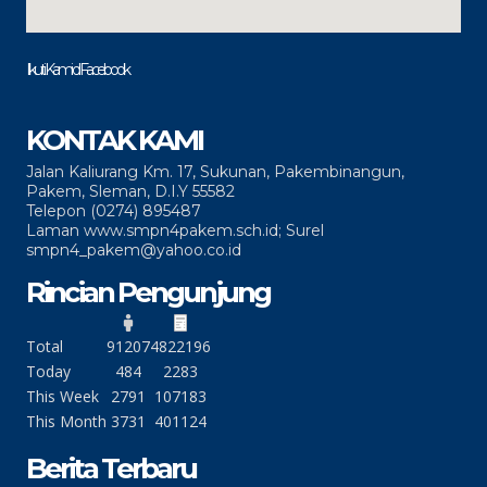
Ikuti Kami di Facebook
KONTAK KAMI
Jalan Kaliurang Km. 17, Sukunan, Pakembinangun,
Pakem, Sleman, D.I.Y 55582
Telepon (0274) 895487
Laman www.smpn4pakem.sch.id; Surel
smpn4_pakem@yahoo.co.id
Rincian Pengunjung
Total
91207
4822196
Today
484
2283
This Week
2791
107183
This Month
3731
401124
Berita Terbaru