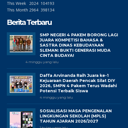
This Week
2024
104193
This Month
2964
398134
Berita Terbaru
SMP NEGERI 4 PAKEM BORONG LAGI
JUARA KOMPETISI BAHASA &
SASTRA DINAS KEBUDAYAAN
SLEMAN: BUKTI GENERASI MUDA
CINTA BUDAYA!
4 minggu yang lalu
Daffa Arvinanda Raih Juara ke-1
Kejuaraan Daerah Pencak Silat DIY
2026, SMPN 4 Pakem Terus Wadahi
Potensi Terbaik Siswa
4 minggu yang lalu
SOSIALISASI MASA PENGENALAN
LINGKUNGAN SEKOLAH (MPLS)
TAHUN AJARAN 2026/2027
1 bulan yang lalu