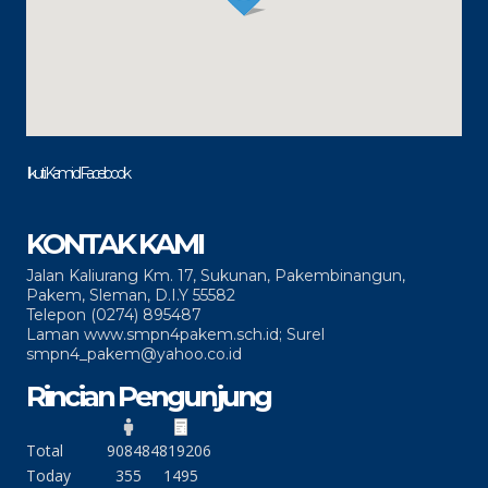
Ikuti Kami di Facebook
KONTAK KAMI
Jalan Kaliurang Km. 17, Sukunan, Pakembinangun,
Pakem, Sleman, D.I.Y 55582
Telepon (0274) 895487
Laman www.smpn4pakem.sch.id; Surel
smpn4_pakem@yahoo.co.id
Rincian Pengunjung
Total
90848
4819206
Today
355
1495