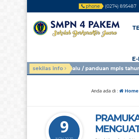
phone
(0274) 895487
T
E
bulan yang lalu
sekilas info
/ panduan mpls tahun ajaran 2026/20
Anda ada di :
Home
PRAMUKA 
9
MENGUAT
NOV 2020