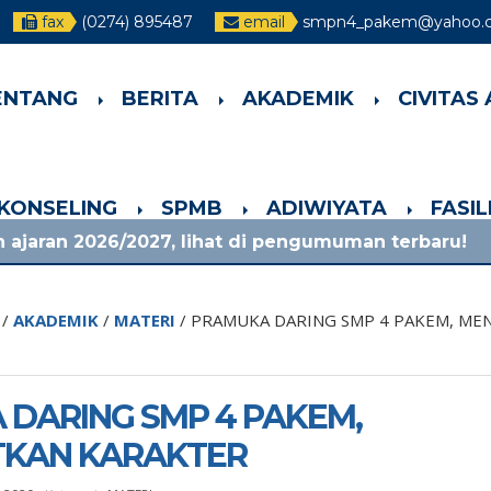
fax
(0274) 895487
email
smpn4_pakem@yahoo.co
ENTANG
BERITA
AKADEMIK
CIVITAS
-KONSELING
SPMB
ADIWIYATA
FASI
27, lihat di pengumuman terbaru!
1 bulan yan
/
AKADEMIK
/
MATERI
/
PRAMUKA DARING SMP 4 PAKEM, ME
DARING SMP 4 PAKEM,
KAN KARAKTER