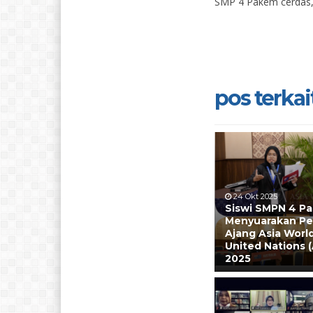
SMP 4 Pakem cerdas, 
pos terkait
24 Okt 2025
Siswi SMPN 4 P
Menyuarakan Pe
Ajang Asia Worl
United Nations
2025