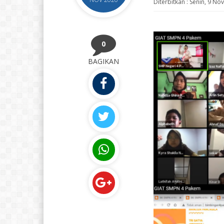
Diterbitkan :
Senin, 9 No
0
BAGIKAN