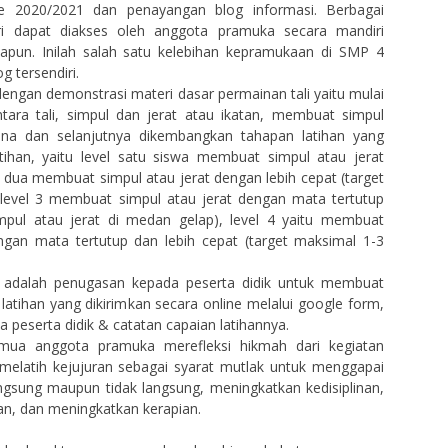
e 2020/2021 dan penayangan blog informasi. Berbagai
ri dapat diakses oleh anggota pramuka secara mandiri
pun. Inilah salah satu kelebihan kepramukaan di SMP 4
 tersendiri.
dengan demonstrasi materi dasar permainan tali yaitu mulai
ara tali, simpul dan jerat atau ikatan, membuat simpul
ana dan selanjutnya dikembangkan tahapan latihan yang
 latihan, yaitu level satu siswa membuat simpul atau jerat
l dua membuat simpul atau jerat dengan lebih cepat (target
 level 3 membuat simpul atau jerat dengan mata tertutup
mpul atau jerat di medan gelap), level 4 yaitu membuat
ngan mata tertutup dan lebih cepat (target maksimal 1-3
a adalah penugasan kepada peserta didik untuk membuat
 latihan yang dikirimkan secara online melalui google form,
ya peserta didik & catatan capaian latihannya.
emua anggota pramuka merefleksi hikmah dari kegiatan
, melatih kejujuran sebagai syarat mutlak untuk menggapai
langsung maupun tidak langsung, meningkatkan kedisiplinan,
an, dan meningkatkan kerapian.