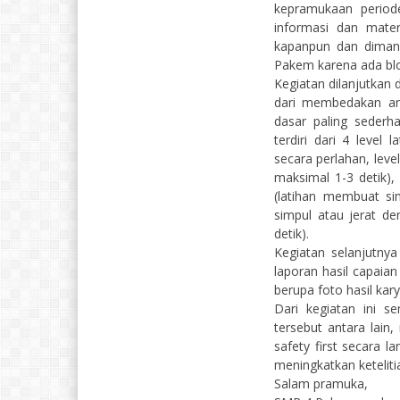
kepramukaan period
informasi dan mate
kapanpun dan dimana
Pakem karena ada blog
Kegiatan dilanjutkan 
dari membedakan ant
dasar paling sederh
terdiri dari 4 level
secara perlahan, leve
maksimal 1-3 detik),
(latihan membuat si
simpul atau jerat de
detik).
Kegiatan selanjutny
laporan hasil capaian
berupa foto hasil kar
Dari kegiatan ini s
tersebut antara lain
safety first secara 
meningkatkan keteliti
Salam pramuka,