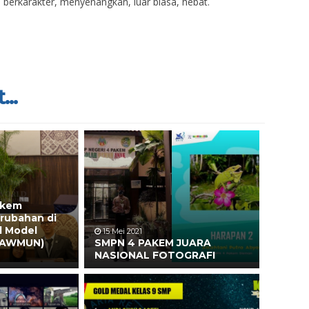
berkarakter, menyenangkan, luar biasa, hebat.
...
akem
rubahan di
d Model
15 Mei 2021
 (AWMUN)
SMPN 4 PAKEM JUARA
NASIONAL FOTOGRAFI