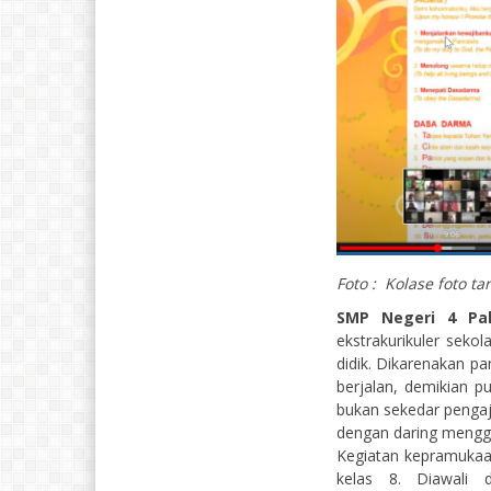
Foto : Kolase foto 
SMP Negeri 4 P
ekstrakurikuler seko
didik. Dikarenakan pa
berjalan, demikian p
bukan sekedar penga
dengan daring mengg
Kegiatan kepramukaa
kelas 8. Diawali d