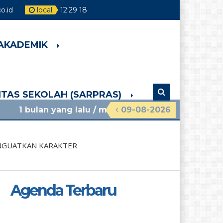
.id
local
12
:
29
20
 AKADEMIK
LITAS SEKOLAH (SARPRAS)
g lalu
/ materi sosialisasi mpls ramah 2026 smpn 
09-08-2026
NGUATKAN KARAKTER
Agenda Terbaru