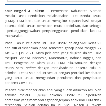
SMP Negeri 4 Pakem
– Pemerintah Kabupaten Sleman
melalui Dinas Pendidikan melaksanakan Tes Kendali Mutu
(TKM). TKM bertujuan untuk mengukur capaian hasil belajar
peserta didik, untuk pemetaan mutu pendidikan, dan sebagai
pertanggungjawaban penyelenggaraan pendidikan kepada
masyarakat.
Pada Tahun Pelajaran ini, TKM untuk jenjang SMP kelas VII
dan VIII dilaksanakan pada semester genap pada tanggal 27
Mei – 3 Juni 2021. Mata pelajaran yang diujikan dalam TKM
meliputi Bahasa Indonesia, Matematika, Bahasa Inggris, dan
Ilmu Pengetahuan Alam (IPA). TKM dilaksanakan dengan
teknis semi
online
dengan menghadirkan peserta didik di
sekolah. Tentu saja hal ini sesuai dengan protokol kesehatan
yang ketat untuk menghindari penularan dan penyebaran
pandemi Covid-19.
Peserta didik mengerjakan soal yang sudah disinkronisasi oleh
sekolah melalui
server
sekolah. Untuk itu, diperlukan
perangkat yang memadai agar pengerjaan soal-soal TKM tidak
terkendala. Sejalan dengan hal ini, SMP Negeri 4 Pakem