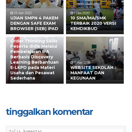
25 Apr 2022
1 Des 2020
UJIAN SMPN 4 PAKEM
10 SMA/MA/SMK
DENGAN SAFE EXAM
TERBAIK 2020 VERSI
BROWSER (SEB) iPAD
KEMDIKBUD
15 Jul 2022
Peningkatan Higher
Order Thinking Skills
Peserta didik Melalui
Pembelajaran IPA
Berbasis Discovery
Learning Berbantuan
11 Apr 2018
E-LKPD pada Materi
WEBSITE SEKOLAH :
Usaha dan Pesawat
MANFAAT DAN
Sederhana
KEGUNAAN
tinggalkan komentar