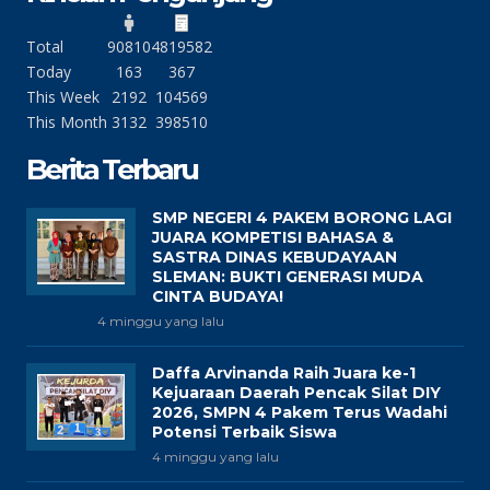
Total
90810
4819582
Today
163
367
This Week
2192
104569
This Month
3132
398510
Berita Terbaru
SMP NEGERI 4 PAKEM BORONG LAGI
JUARA KOMPETISI BAHASA &
SASTRA DINAS KEBUDAYAAN
SLEMAN: BUKTI GENERASI MUDA
CINTA BUDAYA!
4 minggu yang lalu
Daffa Arvinanda Raih Juara ke-1
Kejuaraan Daerah Pencak Silat DIY
2026, SMPN 4 Pakem Terus Wadahi
Potensi Terbaik Siswa
4 minggu yang lalu