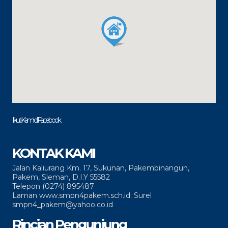
Ikuti Kami di Facebook
KONTAK KAMI
Jalan Kaliurang Km. 17, Sukunan, Pakembinangun,
Pakem, Sleman, D.I.Y 55582
Telepon (0274) 895487
Laman www.smpn4pakem.sch.id; Surel
smpn4_pakem@yahoo.co.id
Rincian Pengunjung