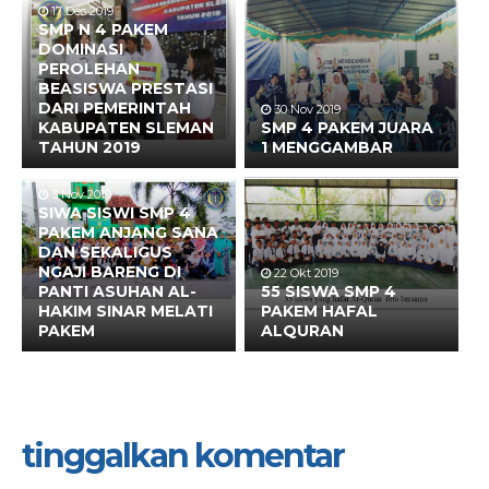
17 Des 2019
SMP N 4 PAKEM
DOMINASI
PEROLEHAN
BEASISWA PRESTASI
DARI PEMERINTAH
30 Nov 2019
KABUPATEN SLEMAN
SMP 4 PAKEM JUARA
TAHUN 2019
1 MENGGAMBAR
3 Nov 2019
SIWA SISWI SMP 4
PAKEM ANJANG SANA
DAN SEKALIGUS
NGAJI BARENG DI
22 Okt 2019
PANTI ASUHAN AL-
55 SISWA SMP 4
HAKIM SINAR MELATI
PAKEM HAFAL
PAKEM
ALQURAN
tinggalkan komentar