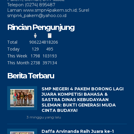
Telepon (0274) 895487
Laman www.smpn4pakem.sch.id; Surel
smpn4_pakem@yahoo.co.id
Rincian Pengunjung
Total
90622
4818206
Today
129
495
This Week
1798
103193
This Month
2738
397134
Berita Terbaru
SMP NEGERI 4 PAKEM BORONG LAGI
JUARA KOMPETISI BAHASA &
SASTRA DINAS KEBUDAYAAN
SLEMAN: BUKTI GENERASI MUDA
CINTA BUDAYA!
3 minggu yang lalu
Daffa Arvinanda Raih Juara ke-1