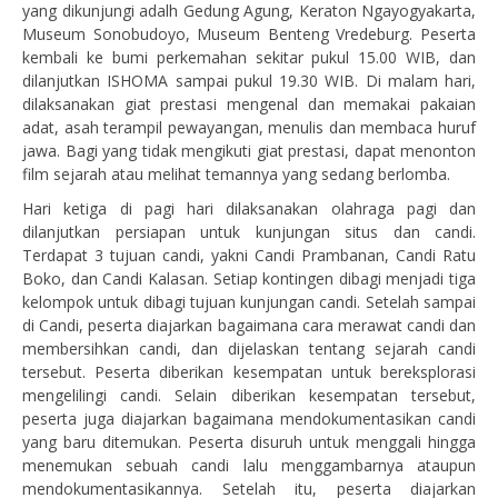
yang dikunjungi adalh Gedung Agung, Keraton Ngayogyakarta,
Museum Sonobudoyo, Museum Benteng Vredeburg. Peserta
kembali ke bumi perkemahan sekitar pukul 15.00 WIB, dan
dilanjutkan ISHOMA sampai pukul 19.30 WIB. Di malam hari,
dilaksanakan giat prestasi mengenal dan memakai pakaian
adat, asah terampil pewayangan, menulis dan membaca huruf
jawa. Bagi yang tidak mengikuti giat prestasi, dapat menonton
film sejarah atau melihat temannya yang sedang berlomba.
Hari ketiga di pagi hari dilaksanakan olahraga pagi dan
dilanjutkan persiapan untuk kunjungan situs dan candi.
Terdapat 3 tujuan candi, yakni Candi Prambanan, Candi Ratu
Boko, dan Candi Kalasan. Setiap kontingen dibagi menjadi tiga
kelompok untuk dibagi tujuan kunjungan candi. Setelah sampai
di Candi, peserta diajarkan bagaimana cara merawat candi dan
membersihkan candi, dan dijelaskan tentang sejarah candi
tersebut. Peserta diberikan kesempatan untuk bereksplorasi
mengelilingi candi. Selain diberikan kesempatan tersebut,
peserta juga diajarkan bagaimana mendokumentasikan candi
yang baru ditemukan. Peserta disuruh untuk menggali hingga
menemukan sebuah candi lalu menggambarnya ataupun
mendokumentasikannya. Setelah itu, peserta diajarkan