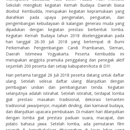
Sekolah mengikuti kegiatan Kemah Budaya Daerah biasa
disebut Kembudda, merupakan kegiatan kepramukaan yang
diarahkan pada upaya pengenalan, penguatan, dan
pengembangan kebudayaan di kalangan generasi muda yang
dipadukan dengan kegiatan prestasi berbentuk lomba.
Kegiatan Kemah Budaya tahun 2018 diselenggarakan pada
hari tanggal 26-30 Juli 2018 yang bertempat di Bumi
Perkemahan Pengembangan Candi Prambanan, Sleman,
Daerah Istimewa Yogyakarta. Peserta Kembudda ini
merupakan anggota pramuka penggalang dan penegak aktif
sejumlah 200 peserta dari setiap kabupaten/kota di DIY.
Hari pertama tanggal 26 Juli 2018 peserta datang untuk daftar
ulang. Setelah selesai daftar ulang dilanjutkan dengan
pembagian undian dan pembangunan tenda. Kegiatan
selanjutnya adalah istirahat. Setelah istirahat, terdapat lomba
giat prestasi masakan tradisional, dekorasi temanten
tradisional jawa/penjor, majalah dinding, dan karnaval budaya,
dan dilanjutkan upacara pembukaan. Di malam hari dilanjutkan
dengan lomba giat prestasi paduan suara, macapat, dan
pidato bahasa jawa. Setelah lomba, ada pemutaran film
sejarah & kepurbakalaan ditayangkan di layar lebar yang