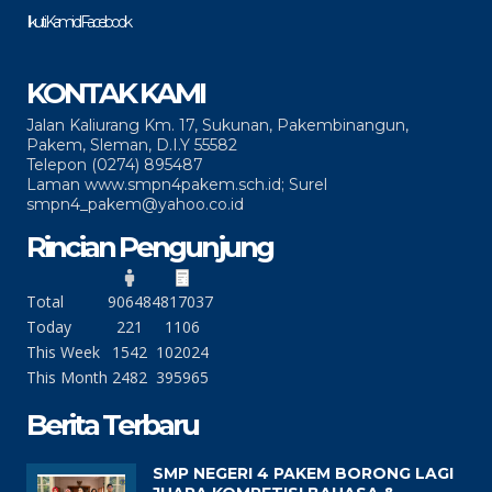
Ikuti Kami di Facebook
KONTAK KAMI
Jalan Kaliurang Km. 17, Sukunan, Pakembinangun,
Pakem, Sleman, D.I.Y 55582
Telepon (0274) 895487
Laman www.smpn4pakem.sch.id; Surel
smpn4_pakem@yahoo.co.id
Rincian Pengunjung
Total
90648
4817037
Today
221
1106
This Week
1542
102024
This Month
2482
395965
Berita Terbaru
SMP NEGERI 4 PAKEM BORONG LAGI