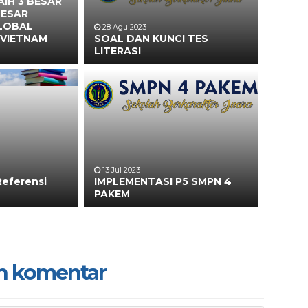
IH 3 BESAR
BESAR
LOBAL
28 Agu 2023
 VIETNAM
SOAL DAN KUNCI TES
LITERASI
13 Jul 2023
Referensi
IMPLEMENTASI P5 SMPN 4
PAKEM
n komentar