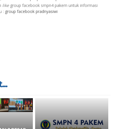
an
like
group facebook smpn4 pakem untuk informasi
u :
group facebook pradnyasiwi
...