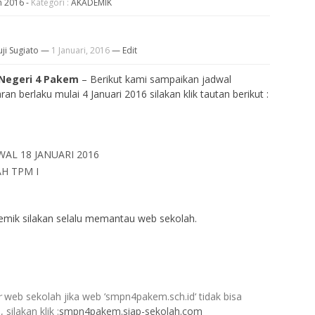
n 2016
-
Kategori :
AKADEMIK
uji Sugiato
—
1 Januari, 2016
—
Edit
Negeri 4 Pakem
– Berikut kami sampaikan jadwal
ran berlaku mulai 4 Januari 2016 silakan klik tautan berikut :
WAL 18 JANUARI 2016
H TPM I
emik silakan selalu memantau web sekolah.
r
web sekolah jika web ‘smpn4pakem.sch.id‘ tidak bisa
 silakan klik :
smpn4pakem.siap-sekolah.com