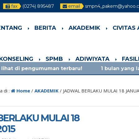
fax
(0274) 895487
email
smpn4_pakem@yahoo.c
ENTANG
BERITA
AKADEMIK
CIVITAS
-KONSELING
SPMB
ADIWIYATA
FASI
ngumuman terbaru!
1 bulan yang lalu
/ materi 
 di :
Home
/
AKADEMIK
/
JADWAL BERLAKU MULAI 18 JANUA
ERLAKU MULAI 18
2015