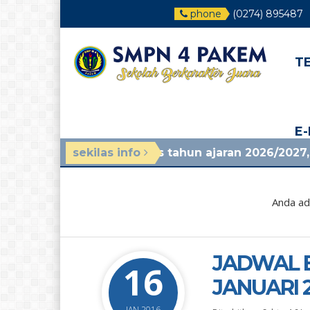
phone
(0274) 895487
T
E
 panduan mpls tahun ajaran 2026/2027, lihat di pe
sekilas info
Anda ada
JADWAL B
16
JANUARI 
JAN 2016