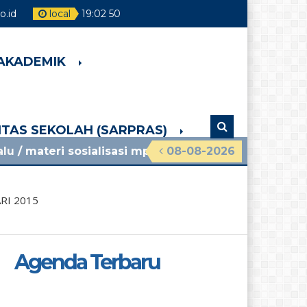
o.id
local
19
:
02
51
 AKADEMIK
LITAS SEKOLAH (SARPRAS)
sosialisasi mpls ramah 2026 smpn 4 pakem lihat p
08-08-2026
RI 2015
Agenda Terbaru