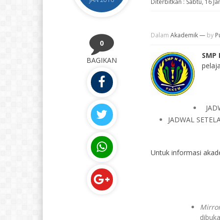
Diterbitkan :
Sabtu, 16 Ja
Dalam
Akademik
—
by
P
0
SMP 
BAGIKAN
pelaja
JAD
JADWAL SETELA
Untuk informasi akad
Mirro
dibuka,