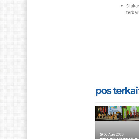
Silak
terbar
pos terkait
30 Agu 2023