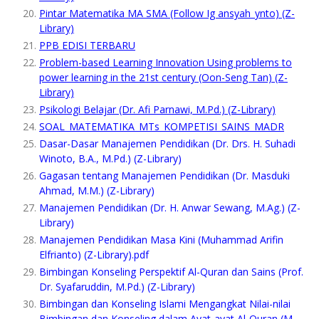
Pintar Matematika MA SMA (Follow Ig ansyah_ynto) (Z-
Library)
PPB EDISI TERBARU
Problem-based Learning Innovation Using problems to
power learning in the 21st century (Oon-Seng Tan) (Z-
Library)
Psikologi Belajar (Dr. Afi Parnawi, M.Pd.) (Z-Library)
SOAL_MATEMATIKA_MTs_KOMPETISI_SAINS_MADR
Dasar-Dasar Manajemen Pendidikan (Dr. Drs. H. Suhadi
Winoto, B.A., M.Pd.) (Z-Library)
Gagasan tentang Manajemen Pendidikan (Dr. Masduki
Ahmad, M.M.) (Z-Library)
Manajemen Pendidikan (Dr. H. Anwar Sewang, M.Ag.) (Z-
Library)
Manajemen Pendidikan Masa Kini (Muhammad Arifin
Elfrianto) (Z-Library).pdf
Bimbingan Konseling Perspektif Al-Quran dan Sains (Prof.
Dr. Syafaruddin, M.Pd.) (Z-Library)
Bimbingan dan Konseling Islami Mengangkat Nilai-nilai
Bimbingan dan Konseling dalam Ayat-ayat Al-Quran (M.