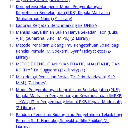
Kompetensi Manajerial Modul Pengembangan
Keprofesian Berkelanjutan (PKB) Kepala Madrasah
(Muhammad Naim) (Z-Library)
Laporan-Kegiatan-Benchmarking-ke-UNESA
Menulis Karya Ilmiah Bukan Hanya Sekadar Teori (Buku
Ajar) (Suhartina, S.Pd., M.Pd.) (Z-Library)
Metode Penelitian Bidang Ilmu Pengetahuan Sosial bagi
Peneliti Pemula (M. Soekarni, Syarif Hidayat etc.) (Z-
Library)
METODE PENELITIAN KUANTITATIF, KUALITATIF, DAN
RD (Prof. Dr. Sugiyono) (Z-Library) (1)
Metodologi Penelitian Sosial (Dr. Ririn Handayani, S.IP.,
M.M.) (Z-Library)
Modul Pengembangan Keprofesian Berkelanjutan (PKB)
Kepala Madrasah Pengembangan Kewirausahaan (MPKB
– KWU) (Tim Pengembang Modul PKB Kepala Madrasah)
(Z-Library)
Panduan Penelitian Bidang Ilmu Pengetahuan Teknik bagi
Pemula (L. T. Handoko, Subyakto, Rifki Sadikin) (Z-
Library)