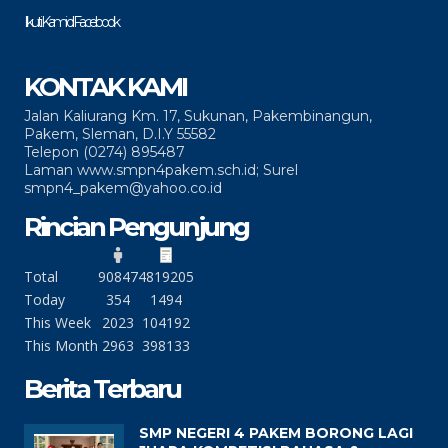
Ikuti Kami di Facebook
KONTAK KAMI
Jalan Kaliurang Km. 17, Sukunan, Pakembinangun,
Pakem, Sleman, D.I.Y 55582
Telepon (0274) 895487
Laman www.smpn4pakem.sch.id; Surel
smpn4_pakem@yahoo.co.id
Rincian Pengunjung
Total
90847
4819205
Today
354
1494
This Week
2023
104192
This Month
2963
398133
Berita Terbaru
SMP NEGERI 4 PAKEM BORONG LAGI