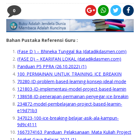
0
Bahan Pustaka Referensi Guru :
(Fase D ) – Bhineka Tunggal Ika (datadikdasmen.com)
(FASE D) – KEARIFAN LOKAL (datadikdasmen.com)
Panduan P5 PPRA (26.10.2022) (1)
100_PERMAINAN_UNTUK_TRAINING_ICE_BREAKIN
70280-ID-problem-based-learning-konsep-ideal-mode
121803-ID-implementasi-model-project-based-learnin
138658-ID-penerapan-permainan-penyegar-ice-breakin
234872-model-pembelajaran-project-based-learnin-
e19d71b3
347023-100-ice-breaking-belajar-asik-ala-kampun-
9d9c4111
1667374163_Panduan_Pelaksanaan_Mata Kuliah Project
Angket Gaya Belajar 2021 (1)