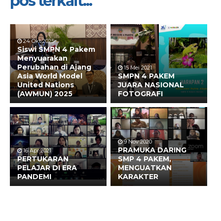
pos terkait...
24 Okt 2025
Siswi SMPN 4 Pakem
Menyuarakan
Perubahan di Ajang
15 Mei 2021
Asia World Model
SMPN 4 PAKEM
United Nations
JUARA NASIONAL
(AWMUN) 2025
FOTOGRAFI
9 Nov 2020
PRAMUKA DARING
16 Apr 2021
PERTUKARAN
SMP 4 PAKEM,
PELAJAR DI ERA
MENGUATKAN
PANDEMI
KARAKTER