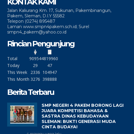
KONTAK KAMI
Jalan Kaliurang Km. 17, Sukunan, Pakembinangun,
Pakem, Sleman, D.I.Y 55582
Telepon (0274) 895487
Laman www.smpn4pakem.sch.id; Surel
smpn4_pakem@yahoo.co.id
Rincian Pengunjung
Total
90954
4819960
Today
29
47
This Week
2336
104947
This Month
3276
398888
Berita Terbaru
SMP NEGERI 4 PAKEM BORONG LAGI
JUARA KOMPETISI BAHASA &
SASTRA DINAS KEBUDAYAAN
SLEMAN: BUKTI GENERASI MUDA
CINTA BUDAYA!
4 minggu yang lalu