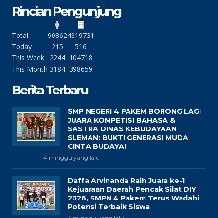
Rincian Pengunjung
Total
90862
4819731
Today
215
516
This Week
2244
104718
This Month
3184
398659
Berita Terbaru
SMP NEGERI 4 PAKEM BORONG LAGI
JUARA KOMPETISI BAHASA &
SASTRA DINAS KEBUDAYAAN
SLEMAN: BUKTI GENERASI MUDA
CINTA BUDAYA!
4 minggu yang lalu
Daffa Arvinanda Raih Juara ke-1
Kejuaraan Daerah Pencak Silat DIY
2026, SMPN 4 Pakem Terus Wadahi
Potensi Terbaik Siswa
4 minggu yang lalu