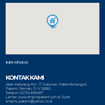
Ikuti Kami di Facebook
KONTAK KAMI
Jalan Kaliurang Km. 17, Sukunan, Pakembinangun,
Pakem, Sleman, D.I.Y 55582
Telepon (0274) 895487
Laman www.smpn4pakem.sch.id; Surel
smpn4_pakem@yahoo.co.id