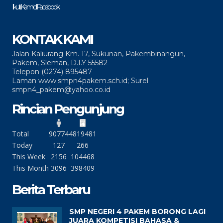
Ikuti Kami di Facebook
KONTAK KAMI
Jalan Kaliurang Km. 17, Sukunan, Pakembinangun,
Pakem, Sleman, D.I.Y 55582
Telepon (0274) 895487
Laman www.smpn4pakem.sch.id; Surel
smpn4_pakem@yahoo.co.id
Rincian Pengunjung
Total
90774
4819481
Today
127
266
This Week
2156
104468
This Month
3096
398409
Berita Terbaru
SMP NEGERI 4 PAKEM BORONG LAGI
JUARA KOMPETISI BAHASA &