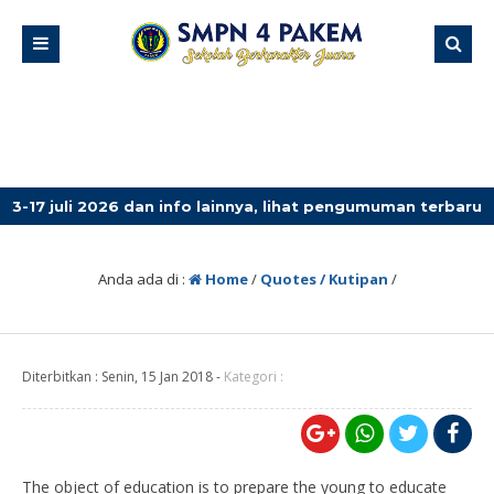
026 dan info lainnya, lihat pengumuman terbaru!
4 min
Anda ada di :
Home
/
Quotes / Kutipan
/
Diterbitkan :
Senin, 15 Jan 2018
-
Kategori :
The object of education is to prepare the young to educate