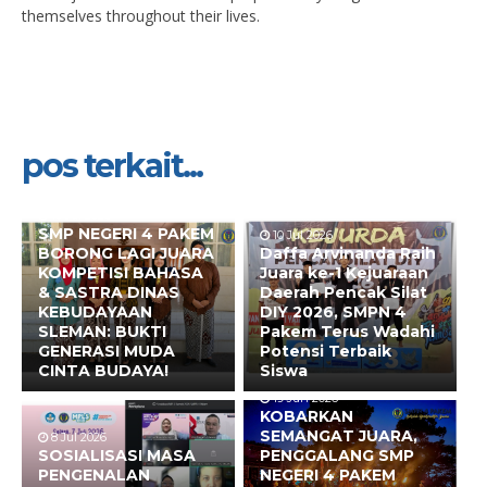
themselves throughout their lives.
pos terkait...
10 Jul 2026
SMP NEGERI 4 PAKEM
10 Jul 2026
BORONG LAGI JUARA
Daffa Arvinanda Raih
KOMPETISI BAHASA
Juara ke-1 Kejuaraan
& SASTRA DINAS
Daerah Pencak Silat
KEBUDAYAAN
DIY 2026, SMPN 4
SLEMAN: BUKTI
Pakem Terus Wadahi
GENERASI MUDA
Potensi Terbaik
CINTA BUDAYA!
Siswa
19 Jun 2026
KOBARKAN
SEMANGAT JUARA,
8 Jul 2026
SOSIALISASI MASA
PENGGALANG SMP
PENGENALAN
NEGERI 4 PAKEM