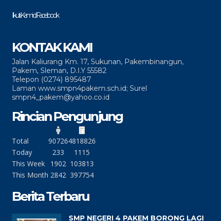
Ikuti Kami di Facebook
KONTAK KAMI
Jalan Kaliurang Km. 17, Sukunan, Pakembinangun,
Pakem, Sleman, D.I.Y 55582
Telepon (0274) 895487
Laman www.smpn4pakem.sch.id; Surel
smpn4_pakem@yahoo.co.id
Rincian Pengunjung
Total
90726
4818826
Today
233
1115
This Week
1902
103813
This Month
2842
397754
Berita Terbaru
SMP NEGERI 4 PAKEM BORONG LAGI