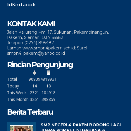
Ikuti Kami di Facebook
KONTAK KAMI
Jalan Kaliurang Km. 17, Sukunan, Pakembinangun,
Pakem, Sleman, D.I.Y 55582
Telepon (0274) 895487
Laman www.smpn4pakem.sch.id; Surel
smpn4_pakem@yahoo.co.id
Rincian Pengunjung
Total
90939
4819931
Today
14
18
This Week
2321
104918
This Month
3261
398859
Berita Terbaru
SMP NEGERI 4 PAKEM BORONG LAGI
JUARA KOMPETISI BAHASA &