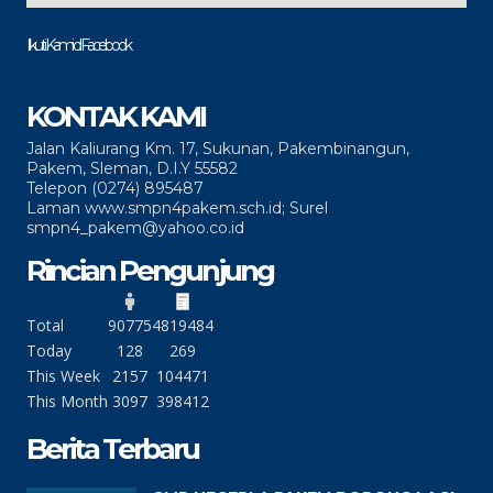
Ikuti Kami di Facebook
KONTAK KAMI
Jalan Kaliurang Km. 17, Sukunan, Pakembinangun,
Pakem, Sleman, D.I.Y 55582
Telepon (0274) 895487
Laman www.smpn4pakem.sch.id; Surel
smpn4_pakem@yahoo.co.id
Rincian Pengunjung
Total
90775
4819484
Today
128
269
This Week
2157
104471
This Month
3097
398412
Berita Terbaru