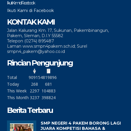
Ikuti Kami di Facebook
Ikuti Kami di Facebook
KONTAK KAMI
Jalan Kaliurang Km. 17, Sukunan, Pakembinangun,
Pakem, Sleman, D.I.Y 55582
Telepon (0274) 895487
Laman www.smpn4pakem.sch.id; Surel
smpn4_pakem@yahoo.co.id
Rincian Pengunjung
Total
90915
4819896
Today
268
681
This Week
2297
104883
This Month
3237
398824
Berita Terbaru
SMP NEGERI 4 PAKEM BORONG LAGI
JUARA KOMPETISI BAHASA &