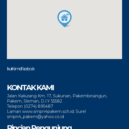
Ikuti Kami di Facebook
KONTAK KAMI
Jalan Kaliurang Km. 17, Sukunan, Pakembinangun,
Pakem, Sleman, D.I.Y 55582
Telepon (0274) 895487
Laman www.smpn4pakem.sch.id; Surel
smpn4_pakem@yahoo.co.id
Rincian Pengunjung