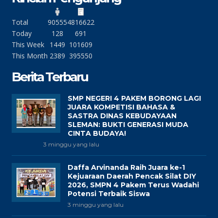
Total
90555
4816622
Today
128
691
This Week
1449
101609
This Month
2389
395550
Berita Terbaru
SMP NEGERI 4 PAKEM BORONG LAGI
JUARA KOMPETISI BAHASA &
SASTRA DINAS KEBUDAYAAN
SLEMAN: BUKTI GENERASI MUDA
CINTA BUDAYA!
3 minggu yang lalu
Daffa Arvinanda Raih Juara ke-1
Kejuaraan Daerah Pencak Silat DIY
2026, SMPN 4 Pakem Terus Wadahi
Potensi Terbaik Siswa
3 minggu yang lalu