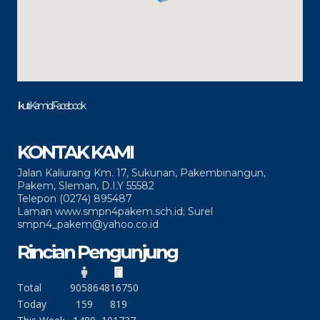
Ikuti Kami di Facebook
KONTAK KAMI
Jalan Kaliurang Km. 17, Sukunan, Pakembinangun,
Pakem, Sleman, D.I.Y 55582
Telepon (0274) 895487
Laman www.smpn4pakem.sch.id; Surel
smpn4_pakem@yahoo.co.id
Rincian Pengunjung
Total
90586
4816750
Today
159
819