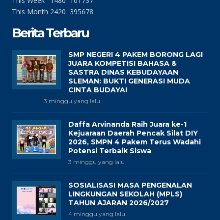
This Week
1480
101737
This Month
2420
395678
Berita Terbaru
SMP NEGERI 4 PAKEM BORONG LAGI
JUARA KOMPETISI BAHASA &
SASTRA DINAS KEBUDAYAAN
SLEMAN: BUKTI GENERASI MUDA
CINTA BUDAYA!
3 minggu yang lalu
Daffa Arvinanda Raih Juara ke-1
Kejuaraan Daerah Pencak Silat DIY
2026, SMPN 4 Pakem Terus Wadahi
Potensi Terbaik Siswa
3 minggu yang lalu
SOSIALISASI MASA PENGENALAN
LINGKUNGAN SEKOLAH (MPLS)
TAHUN AJARAN 2026/2027
4 minggu yang lalu