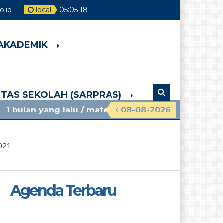
.id
local
05
:
05
19
 AKADEMIK
LITAS SEKOLAH (SARPRAS)
g lalu
/ materi sosialisasi mpls ramah 2026 smpn 
08-08-2026
021
Agenda Terbaru