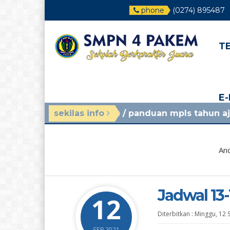
phone
(0274) 895487
T
E
nggu yang lalu
sekilas info
/ panduan mpls tahun ajaran 2026/2
And
Jadwal 13
12
Diterbitkan :
Minggu, 12 
SEP 2021