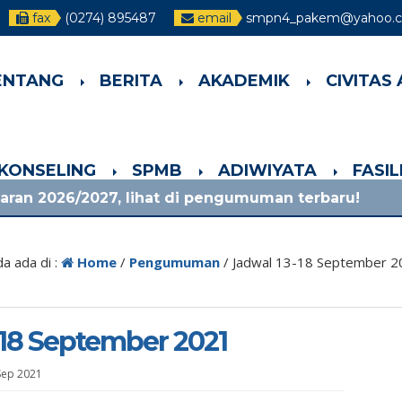
fax
(0274) 895487
email
smpn4_pakem@yahoo.co
ENTANG
BERITA
AKADEMIK
CIVITAS
-KONSELING
SPMB
ADIWIYATA
FASI
027, lihat di pengumuman terbaru!
1 bulan yan
a ada di :
Home
/
Pengumuman
/
Jadwal 13-18 September 2
-18 September 2021
Sep 2021