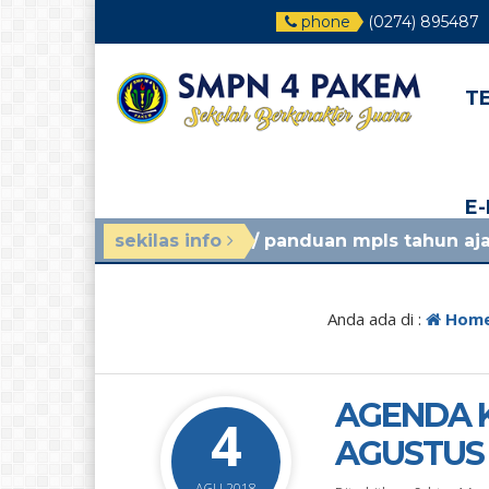
phone
(0274) 895487
T
E
gu yang lalu
sekilas info
/ panduan mpls tahun ajaran 2026/202
Anda ada di :
Hom
AGENDA K
4
AGUSTUS 2
AGU 2018