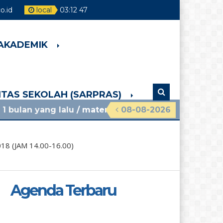
.id
local
03
:
12
48
 AKADEMIK
LITAS SEKOLAH (SARPRAS)
lalu
/ materi sosialisasi mpls ramah 2026 smpn 4 
08-08-2026
8 (JAM 14.00-16.00)
Agenda Terbaru