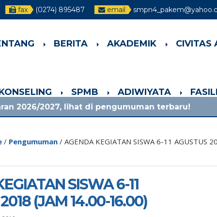
fax
(0274) 895487
email
smpn4_pakem@yahoo.co
ENTANG
BERITA
AKADEMIK
CIVITAS
-KONSELING
SPMB
ADIWIYATA
FASI
7, lihat di pengumuman terbaru!
1 bulan yang 
e
/
Pengumuman
/
AGENDA KEGIATAN SISWA 6-11 AGUSTUS 201
EGIATAN SISWA 6-11
018 (JAM 14.00-16.00)