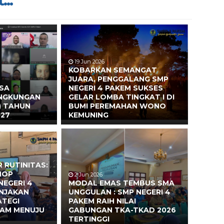
...
19 Jun 2026
KOBARKAN SEMANGAT
JUARA, PENGGALANG SMP
ASA
NEGERI 4 PAKEM SUKSES
INGKUNGAN
GELAR LOMBA TINGKAT I DI
) TAHUN
BUMI PEREMAHAN WONO
027
KEMUNING
 RUTINITAS:
HOP
2 Jun 2026
NEGERI 4
MODAL EMAS TEMBUS SMA
ONJAKAN
UNGGULAN : SMP NEGERI 4
ATEGI
PAKEM RAIH NILAI
EAM MENUJU
GABUNGAN TKA-TKAD 2026
TERTINGGI