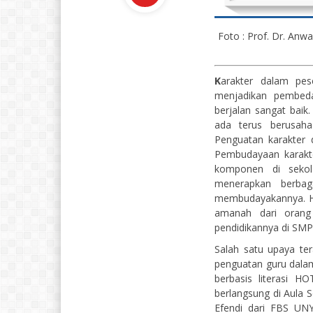
Foto : Prof. Dr. Anw
K
arakter dalam pes
menjadikan pembed
berjalan sangat bai
ada terus berusaha
Penguatan karakter
Pembudayaan karakte
komponen di sekola
menerapkan berba
membudayakannya. Ha
amanah dari orang
pendidikannya di SM
Salah satu upaya te
penguatan guru dala
berbasis literasi 
berlangsung di Aula 
Efendi dari FBS UNY