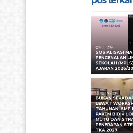
pos terkait
8 Jul 2026
SOSIALISASI M
PENGENALAN L
SEKOLAH (MPLS
AJARAN 2026/2
17 Jun 2026
BUKAN SEKADAR
LEWAT WORKS
TAHUNAN, SMP 
PAKEM BIDIK L
MUTU DAN STR
PENERAPAN ST
TKA 2027