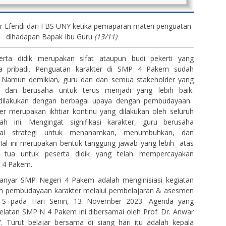
ar Efendi dari FBS UNY ketika pemaparan materi penguatan
dihadapan Bapak Ibu Guru
(13/11)
erta didik merupakan sifat ataupun budi pekerti yang
a pribadi. Penguatan karakter di SMP 4 Pakem sudah
k. Namun demikian, guru dan dan semua stakeholder yang
 dan berusaha untuk terus menjadi yang lebih baik.
 dilakukan dengan berbagai upaya dengan pembudayaan.
r merupakan ikhtiar kontinu yang dilakukan oleh seluruh
h ini. Mengingat signifikasi karakter, guru berusaha
gai strategi untuk menanamkan, menumbuhkan, dan
l ini merupakan bentuk tanggung jawab yang lebih atas
 tua untuk peserta didik yang telah mempercayakan
P 4 Pakem.
ranyar SMP Negeri 4 Pakem adalah menginisiasi kegiatan
m pembudayaan karakter melalui pembelajaran & asesmen
HOTS pada Hari Senin, 13 November 2023. Agenda yang
Selatan SMP N 4 Pakem ini dibersamai oleh Prof. Dr. Anwar
. Turut belajar bersama di siang hari itu adalah kepala