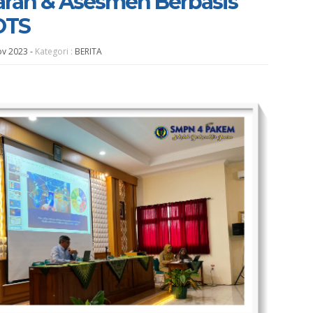
ran & Asesmen Berbasis
HOTS
ov 2023
-
Kategori :
BERITA