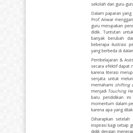
sekolah dan guru-gu
Dalam paparan yang d
Prof Anwar menggaris
guru merupakan pendi
didik. Tuntutan unt
banyak berubah dan
beberapa ilustrasi p
yang berbeda di dalam
Pembelajaran & Ases
secara efektif dapat
karena literasi merup
senjata untuk melun
memahami
shifting
menjadi
Touching H
baru pendidikan in
momentum dalam pemb
karena apa yang dila
Diharapkan setelah
inspirasi bagi setiap
didik dengan menera