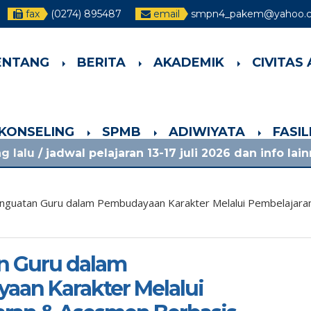
fax
(0274) 895487
email
smpn4_pakem@yahoo.co
ENTANG
BERITA
AKADEMIK
CIVITAS
-KONSELING
SPMB
ADIWIYATA
FASI
lajaran 13-17 juli 2026 dan info lainnya, lihat pen
nguatan Guru dalam Pembudayaan Karakter Melalui Pembelajara
n Guru dalam
an Karakter Melalui