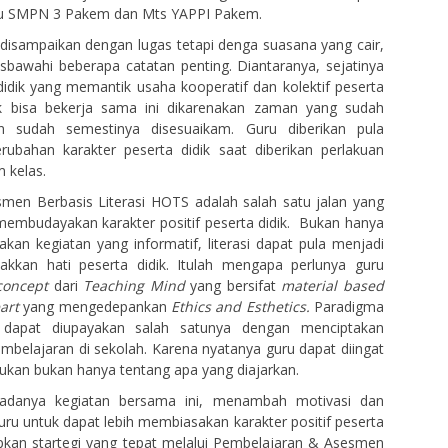
ru SMPN 3 Pakem dan Mts YAPPI Pakem.
isampaikan dengan lugas tetapi denga suasana yang cair,
bawahi beberapa catatan penting. Diantaranya, sejatinya
dik yang memantik usaha kooperatif dan kolektif peserta
uk bisa bekerja sama ini dikarenakan zaman yang sudah
 sudah semestinya disesuaikam. Guru diberikan pula
erubahan karakter peserta didik saat diberikan perlakuan
 kelas.
men Berbasis Literasi HOTS adalah salah satu jalan yang
 membudayakan karakter positif peserta didik. Bukan hanya
akan kegiatan yang informatif, literasi dapat pula menjadi
akkan hati peserta didik. Itulah mengapa perlunya guru
 concept
dari
Teaching Mind
yang bersifat
material based
eart
yang mengedepankan
Ethics and Esthetics.
Paradigma
i dapat diupayakan salah satunya dengan menciptakan
elajaran di sekolah. Karena nyatanya guru dapat diingat
kukan bukan hanya tentang apa yang diajarkan.
 adanya kegiatan bersama ini, menambah motivasi dan
 guru untuk dapat lebih membiasakan karakter positif peserta
pkan startegi yang tepat melalui Pembelajaran & Asesmen