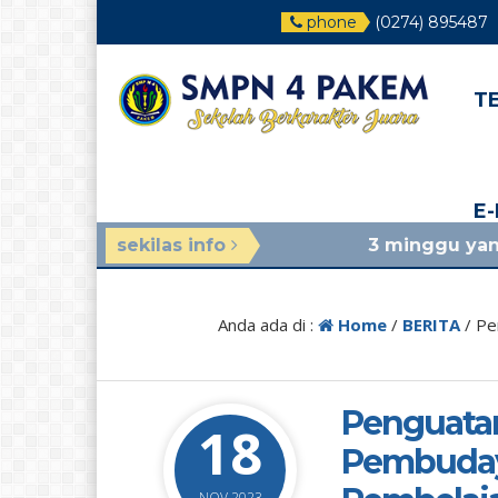
phone
(0274) 895487
T
E
sekilas info
3 minggu yang lalu
/ jadwal pe
Anda ada di :
Home
/
BERITA
/
Pe
Penguata
18
Pembudaya
NOV 2023