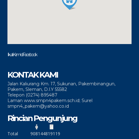
Ikuti Kami di Facebook
KONTAK KAMI
Jalan Kaliurang Km. 17, Sukunan, Pakembinangun,
Pakem, Sleman, D.I.Y 55582
Telepon (0274) 895487
Laman www.smpn4pakem.sch.id; Surel
smpn4_pakem@yahoo.co.id
Rincian Pengunjung
Total
90814
4819119