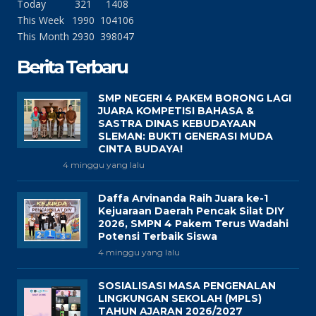
Today
321
1408
This Week
1990
104106
This Month
2930
398047
Berita Terbaru
SMP NEGERI 4 PAKEM BORONG LAGI
JUARA KOMPETISI BAHASA &
SASTRA DINAS KEBUDAYAAN
SLEMAN: BUKTI GENERASI MUDA
CINTA BUDAYA!
4 minggu yang lalu
Daffa Arvinanda Raih Juara ke-1
Kejuaraan Daerah Pencak Silat DIY
2026, SMPN 4 Pakem Terus Wadahi
Potensi Terbaik Siswa
4 minggu yang lalu
SOSIALISASI MASA PENGENALAN
LINGKUNGAN SEKOLAH (MPLS)
TAHUN AJARAN 2026/2027