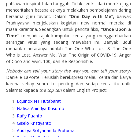
pahlawan inspiratif dan tangguh. Tidak sedikit dari mereka juga
menceritakan betapa asiknya melakukan pembelajaran daring
bersama guru favorit. Dalam
“One Day with Me”,
banyak
Pradnyasiwi menjelaskan kegiatan new normal mereka di
masa karantina. Sedangkan untuk pencita fiksi,
“Once Upon a
Time”
menjadi tajuk kumpulan cerita yang menggambarkan
serangan virus yang sedang mewabah ini. Banyak judul
menarik diantaranya adalah The One Who Lost & The One
Who is Lost, Answer Me, War, The Origin of COVID-19, Anger
of Coco and Vivid, 100, dan Be Responsible.
Nobody can tell your story the way you can tell your story-
Danielle LaPorte. Teruslah berekspresi melaui cerita dan karya
karena setiap suara itu penting dan setiap cerita itu unik.
Selamat kepada
the top ten
dalam English Project:
Equinox NT Hutabarat
Nafisa Anindya Kusumo
Rafly Puanto
Giselo Kristiyanto
Auditya Sofyananda Pratama