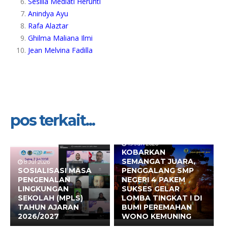
Sesilia Mediati Herunti
Anindya Ayu
Rafa Alaztar
Ghilma Maliana Ilmi
Jean Melvina Fadilla
pos terkait...
19 Jun 2026
KOBARKAN
SEMANGAT JUARA,
8 Jul 2026
SOSIALISASI MASA
PENGGALANG SMP
PENGENALAN
NEGERI 4 PAKEM
LINGKUNGAN
SUKSES GELAR
SEKOLAH (MPLS)
LOMBA TINGKAT I DI
TAHUN AJARAN
BUMI PEREMAHAN
2026/2027
WONO KEMUNING
17 Jun 2026