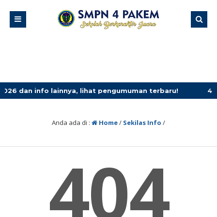
dan info lainnya, lihat pengumuman terbaru!
4 minggu 
Anda ada di :
Home
/
Sekilas Info
/
404