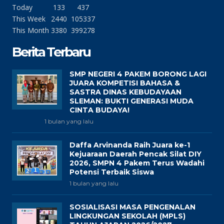
Today
133
437
This Week
2440
105337
This Month
3380
399278
Berita Terbaru
SMP NEGERI 4 PAKEM BORONG LAGI
JUARA KOMPETISI BAHASA &
SASTRA DINAS KEBUDAYAAN
SLEMAN: BUKTI GENERASI MUDA
CINTA BUDAYA!
1 bulan yang lalu
Daffa Arvinanda Raih Juara ke-1
Kejuaraan Daerah Pencak Silat DIY
2026, SMPN 4 Pakem Terus Wadahi
Potensi Terbaik Siswa
1 bulan yang lalu
SOSIALISASI MASA PENGENALAN
LINGKUNGAN SEKOLAH (MPLS)