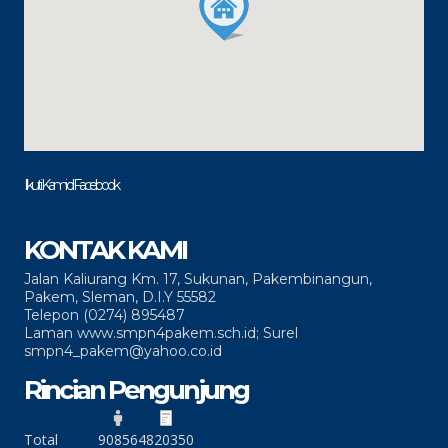
Ikuti Kami di Facebook
KONTAK KAMI
Jalan Kaliurang Km. 17, Sukunan, Pakembinangun,
Pakem, Sleman, D.I.Y 55582
Telepon (0274) 895487
Laman www.smpn4pakem.sch.id; Surel
smpn4_pakem@yahoo.co.id
Rincian Pengunjung
Total
90856
4820350