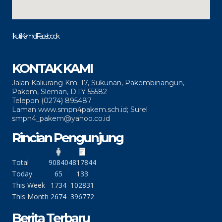
Ikuti Kami di Facebook
KONTAK KAMI
Jalan Kaliurang Km. 17, Sukunan, Pakembinangun,
Pakem, Sleman, D.I.Y 55582
Telepon (0274) 895487
Laman www.smpn4pakem.sch.id; Surel
smpn4_pakem@yahoo.co.id
Rincian Pengunjung
Total
90840
4817844
Today
65
133
This Week
1734
102831
This Month
2674
396772
Berita Terbaru