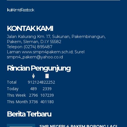
Ikuti Kami di Facebook
KONTAK KAMI
Jalan Kaliurang Km. 17, Sukunan, Pakembinangun,
Pakem, Sleman, D.I.Y 55582
Telepon (0274) 895487
Laman www.smpn4pakem.sch.id; Surel
smpn4_pakem@yahoo.co.id
Rincian Pengunjung
Total
91212
4822252
Today
489
2339
This Week
2796
107239
This Month
3736
401180
Berita Terbaru
SMP NEGERI 4 PAKEM BORONG LAGI