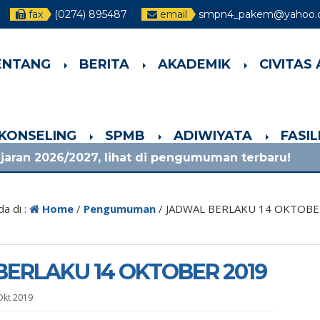
fax
(0274) 895487
email
smpn4_pakem@yahoo.c
ENTANG
BERITA
AKADEMIK
CIVITAS
-KONSELING
SPMB
ADIWIYATA
FASI
2027, lihat di pengumuman terbaru!
1 bulan y
a di :
Home
/
Pengumuman
/
JADWAL BERLAKU 14 OKTOBE
ERLAKU 14 OKTOBER 2019
Okt 2019