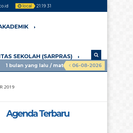
o.id
local
21
:
19
32
 AKADEMIK
LITAS SEKOLAH (SARPRAS)
ang lalu
/ materi sosialisasi mpls ramah 2026 smpn
06-08-2026
R 2019
Agenda Terbaru