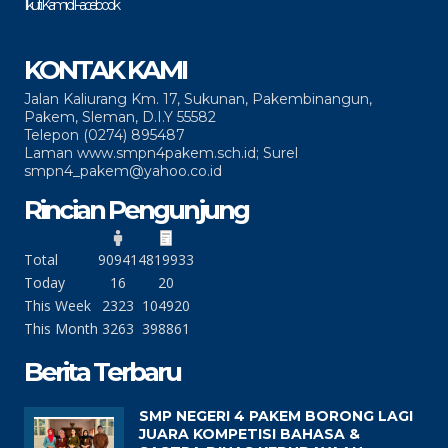
Ikuti Kami di Facebook
KONTAK KAMI
Jalan Kaliurang Km. 17, Sukunan, Pakembinangun,
Pakem, Sleman, D.I.Y 55582
Telepon (0274) 895487
Laman www.smpn4pakem.sch.id; Surel
smpn4_pakem@yahoo.co.id
Rincian Pengunjung
Total
90941
4819933
Today
16
20
This Week
2323
104920
This Month
3263
398861
Berita Terbaru
SMP NEGERI 4 PAKEM BORONG LAGI
JUARA KOMPETISI BAHASA &