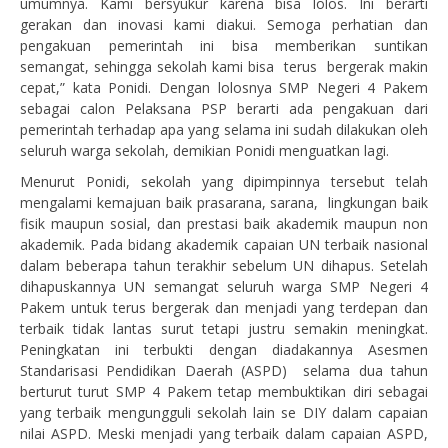
umumnya. Kami bersyukur karena bisa lolos. Ini berarti
gerakan dan inovasi kami diakui. Semoga perhatian dan
pengakuan pemerintah ini bisa memberikan suntikan
semangat, sehingga sekolah kami bisa terus bergerak makin
cepat,” kata Ponidi. Dengan lolosnya SMP Negeri 4 Pakem
sebagai calon Pelaksana PSP berarti ada pengakuan dari
pemerintah terhadap apa yang selama ini sudah dilakukan oleh
seluruh warga sekolah, demikian Ponidi menguatkan lagi.
Menurut Ponidi, sekolah yang dipimpinnya tersebut telah
mengalami kemajuan baik prasarana, sarana, lingkungan baik
fisik maupun sosial, dan prestasi baik akademik maupun non
akademik. Pada bidang akademik capaian UN terbaik nasional
dalam beberapa tahun terakhir sebelum UN dihapus. Setelah
dihapuskannya UN semangat seluruh warga SMP Negeri 4
Pakem untuk terus bergerak dan menjadi yang terdepan dan
terbaik tidak lantas surut tetapi justru semakin meningkat.
Peningkatan ini terbukti dengan diadakannya Asesmen
Standarisasi Pendidikan Daerah (ASPD) selama dua tahun
berturut turut SMP 4 Pakem tetap membuktikan diri sebagai
yang terbaik mengungguli sekolah lain se DIY dalam capaian
nilai ASPD. Meski menjadi yang terbaik dalam capaian ASPD,