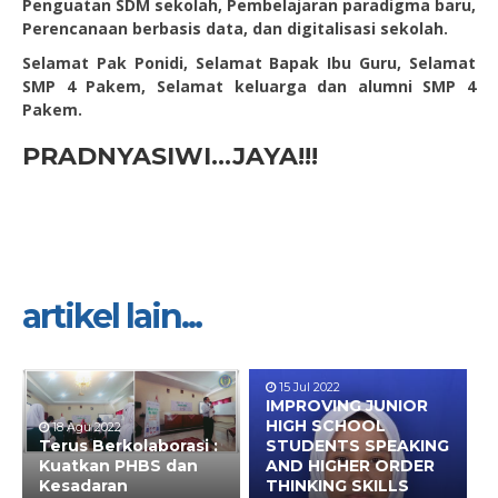
Penguatan SDM sekolah, Pembelajaran paradigma baru,
Perencanaan berbasis data, dan digitalisasi sekolah.
Selamat Pak Ponidi, Selamat Bapak Ibu Guru, Selamat
SMP 4 Pakem, Selamat keluarga dan alumni SMP 4
Pakem.
PRADNYASIWI…JAYA!!!
artikel lain...
15 Jul 2022
IMPROVING JUNIOR
HIGH SCHOOL
18 Agu 2022
Terus Berkolaborasi :
STUDENTS SPEAKING
Kuatkan PHBS dan
AND HIGHER ORDER
Kesadaran
THINKING SKILLS