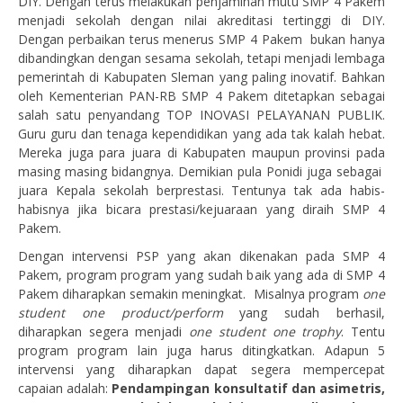
DIY. Dengan terus melakukan penjaminan mutu SMP 4 Pakem
menjadi sekolah dengan nilai akreditasi tertinggi di DIY.
Dengan perbaikan terus menerus SMP 4 Pakem bukan hanya
dibandingkan dengan sesama sekolah, tetapi menjadi lembaga
pemerintah di Kabupaten Sleman yang paling inovatif. Bahkan
oleh Kementerian PAN-RB SMP 4 Pakem ditetapkan sebagai
salah satu penyandang TOP INOVASI PELAYANAN PUBLIK.
Guru guru dan tenaga kependidikan yang ada tak kalah hebat.
Mereka juga para juara di Kabupaten maupun provinsi pada
masing masing bidangnya. Demikian pula Ponidi juga sebagai
juara Kepala sekolah berprestasi. Tentunya tak ada habis-
habisnya jika bicara prestasi/kejuaraan yang diraih SMP 4
Pakem.
Dengan intervensi PSP yang akan dikenakan pada SMP 4
Pakem, program program yang sudah baik yang ada di SMP 4
Pakem diharapkan semakin meningkat. Misalnya program
one
student one product/perform
yang sudah berhasil,
diharapkan segera menjadi
one student one trophy
. Tentu
program program lain juga harus ditingkatkan. Adapun 5
intervensi yang diharapkan dapat segera mempercepat
capaian adalah:
Pendampingan konsultatif dan asimetris,