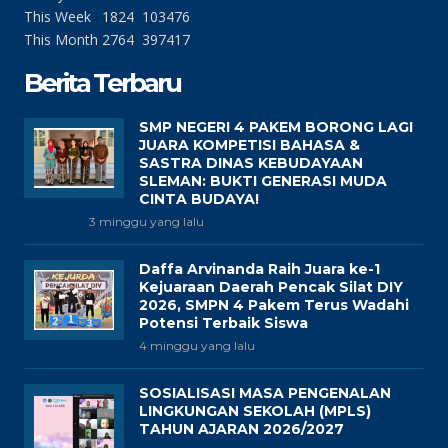
This Week
1824
103476
This Month
2764
397417
Berita Terbaru
SMP NEGERI 4 PAKEM BORONG LAGI
JUARA KOMPETISI BAHASA &
SASTRA DINAS KEBUDAYAAN
SLEMAN: BUKTI GENERASI MUDA
CINTA BUDAYA!
3 minggu yang lalu
Daffa Arvinanda Raih Juara ke-1
Kejuaraan Daerah Pencak Silat DIY
2026, SMPN 4 Pakem Terus Wadahi
Potensi Terbaik Siswa
4 minggu yang lalu
SOSIALISASI MASA PENGENALAN
LINGKUNGAN SEKOLAH (MPLS)
TAHUN AJARAN 2026/2027