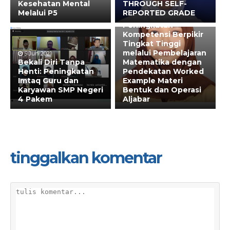
Kesehatan Mental
THROUGH SELF-
Melalui P5
REPORTED GRADE
15 Jul 2022
Peningkatan
Kompetensi Berpikir
Tingkat Tinggi
melalui Pembelajaran
5 Jun 2021
Bekali Diri Tanpa
Matematika dengan
Henti: Peningkatan
Pendekatan Worked
Imtaq Guru dan
Example Materi
Karyawan SMP Negeri
Bentuk dan Operasi
4 Pakem
Aljabar
tinggalkan komentar