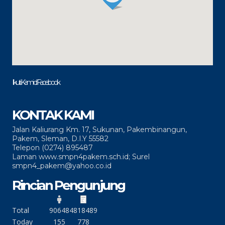
Ikuti Kami di Facebook
KONTAK KAMI
Jalan Kaliurang Km. 17, Sukunan, Pakembinangun,
Pakem, Sleman, D.I.Y 55582
Telepon (0274) 895487
Laman www.smpn4pakem.sch.id; Surel
smpn4_pakem@yahoo.co.id
Rincian Pengunjung
Total
90648
4818489
Today
155
778