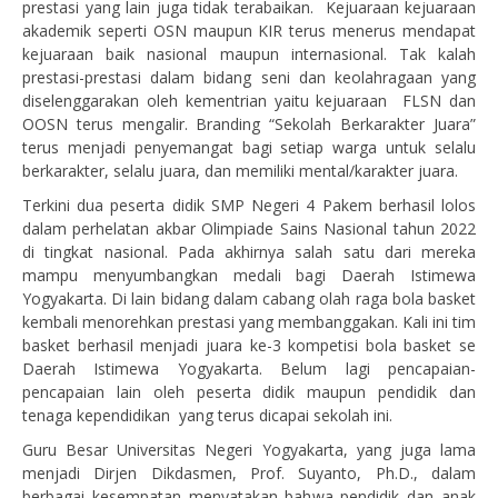
prestasi yang lain juga tidak terabaikan. Kejuaraan kejuaraan
akademik seperti OSN maupun KIR terus menerus mendapat
kejuaraan baik nasional maupun internasional. Tak kalah
prestasi-prestasi dalam bidang seni dan keolahragaan yang
diselenggarakan oleh kementrian yaitu kejuaraan FLSN dan
OOSN terus mengalir. Branding “Sekolah Berkarakter Juara”
terus menjadi penyemangat bagi setiap warga untuk selalu
berkarakter, selalu juara, dan memiliki mental/karakter juara.
Terkini dua peserta didik SMP Negeri 4 Pakem berhasil lolos
dalam perhelatan akbar Olimpiade Sains Nasional tahun 2022
di tingkat nasional. Pada akhirnya salah satu dari mereka
mampu menyumbangkan medali bagi Daerah Istimewa
Yogyakarta. Di lain bidang dalam cabang olah raga bola basket
kembali menorehkan prestasi yang membanggakan. Kali ini tim
basket berhasil menjadi juara ke-3 kompetisi bola basket se
Daerah Istimewa Yogyakarta. Belum lagi pencapaian-
pencapaian lain oleh peserta didik maupun pendidik dan
tenaga kependidikan yang terus dicapai sekolah ini.
Guru Besar Universitas Negeri Yogyakarta, yang juga lama
menjadi Dirjen Dikdasmen, Prof. Suyanto, Ph.D., dalam
berbagai kesempatan menyatakan bahwa pendidik dan anak