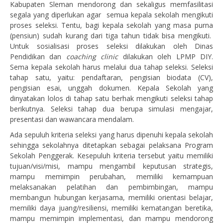
Kabupaten Sleman mendorong dan sekaligus memfasilitasi
segala yang diperlukan agar semua kepala sekolah mengikuti
proses seleksi. Tentu, bagi kepala sekolah yang masa purna
(pensiun) sudah kurang dari tiga tahun tidak bisa mengikuti.
Untuk sosialisasi proses seleksi dilakukan oleh Dinas
Pendidikan dan
coaching clinic
dilakukan oleh LPMP DIY.
Sema kepala sekolah harus melalui dua tahap seleksi. Seleksi
tahap satu, yaitu: pendaftaran, pengisian biodata (CV),
pengisian esai, unggah dokumen. Kepala Sekolah yang
dinyatakan lolos di tahap satu berhak mengikuti seleksi tahap
berikutnya. Seleksi tahap dua berupa simulasi mengajar,
presentasi dan wawancara mendalam.
Ada sepuluh kriteria seleksi yang harus dipenuhi kepala sekolah
sehingga sekolahnya ditetapkan sebagai pelaksana Program
Sekolah Penggerak. Kesepuluh kriteria tersebut yaitu memiliki
tujuan/visi/misi, mampu mengambil keputusan strategis,
mampu memimpin perubahan, memiliki kemampuan
melaksanakan pelatihan dan pembimbingan, mampu
membangun hubungan kerjasama, memiliki orientasi belajar,
memiliki daya juang/resiliensi, memiliki kematangan beretika,
mampu memimpin implementasi, dan mampu mendorong