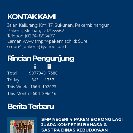
KONTAK KAMI
Jalan Kaliurang Km. 17, Sukunan, Pakembinangun,
Pakem, Sleman, D.I.Y 55582
Telepon (0274) 895487
Laman www.smpn4pakem.sch.id; Surel
smpn4_pakem@yahoo.co.id
Rincian Pengunjung
Total
90770
4817688
Today
343
1757
This Week
1664
102675
This Month
2604
396616
Berita Terbaru
SMP NEGERI 4 PAKEM BORONG LAGI
JUARA KOMPETISI BAHASA &
SASTRA DINAS KEBUDAYAAN