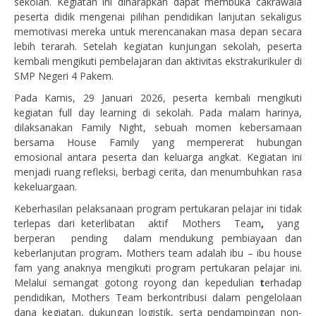
sekolah. Kegiatan ini diharapkan dapat membuka cakrawala
peserta didik mengenai pilihan pendidikan lanjutan sekaligus
memotivasi mereka untuk merencanakan masa depan secara
lebih terarah. Setelah kegiatan kunjungan sekolah, peserta
kembali mengikuti pembelajaran dan aktivitas ekstrakurikuler di
SMP Negeri 4 Pakem.
Pada Kamis, 29 Januari 2026, peserta kembali mengikuti
kegiatan full day learning di sekolah. Pada malam harinya,
dilaksanakan Family Night, sebuah momen kebersamaan
bersama House Family yang mempererat hubungan
emosional antara peserta dan keluarga angkat. Kegiatan ini
menjadi ruang refleksi, berbagi cerita, dan menumbuhkan rasa
kekeluargaan.
Keberhasilan pelaksanaan program pertukaran pelajar ini tidak
terlepas dari keterlibatan aktif Mothers Team
,
yang
berperan pending dalam mendukung pembiayaan dan
keberlanjutan program
.
Mothers team adalah ibu – ibu house
fam yang anaknya mengikuti program pertukaran pelajar ini.
Melalui semangat gotong royong dan kepedulian
t
erhadap
pendidikan, Mothers Team berkontribusi dalam pengelolaan
dana kegiatan, dukungan logistik, serta pendampingan non-