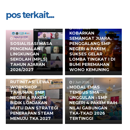
pos terkait...
19 Jun 2026
KOBARKAN
SEMANGAT JUARA,
8 Jul 2026
SOSIALISASI MASA
PENGGALANG SMP
PENGENALAN
NEGERI 4 PAKEM
LINGKUNGAN
SUKSES GELAR
SEKOLAH (MPLS)
LOMBA TINGKAT I DI
TAHUN AJARAN
BUMI PEREMAHAN
2026/2027
WONO KEMUNING
17 Jun 2026
BUKAN SEKADAR
RUTINITAS: LEWAT
2 Jun 2026
WORKSHOP
MODAL EMAS
TAHUNAN, SMP
TEMBUS SMA
NEGERI 4 PAKEM
UNGGULAN : SMP
BIDIK LONJAKAN
NEGERI 4 PAKEM RAIH
MUTU DAN STRATEGI
NILAI GABUNGAN
PENERAPAN STEAM
TKA-TKAD 2026
MENUJU TKA 2027
TERTINGGI