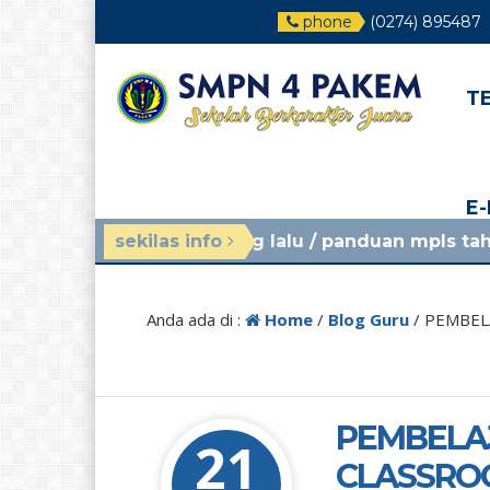
phone
(0274) 895487
T
E
 minggu yang lalu
sekilas info
/ panduan mpls tahun ajaran 202
Anda ada di :
Home
/
Blog Guru
/
PEMBELA
PEMBELA
21
CLASSROO