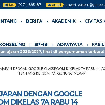
fax
(0274) 895487
email
smpn4_pakem@yahoo.co
ENTANG
BERITA
AKADEMIK
CIVITAS
-KONSELING
SPMB
ADIWIYATA
FASI
6/2027, lihat di pengumuman terbaru!
1 bulan
JARAN DENGAN GOOGLE CLASSROOM DIKELAS 7A RABU 14 AGU
TENTANG KEINDAHAN GUNUNG MERAPI
JARAN DENGAN GOOGLE
M DIKELAS 7A RABU 14