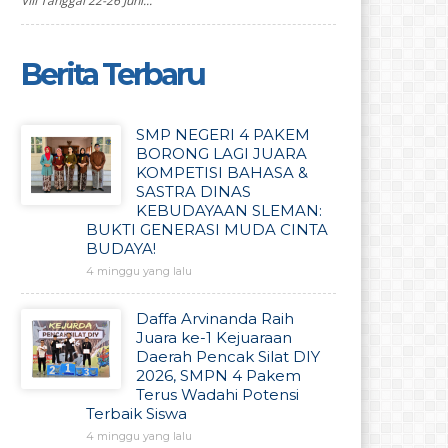
VIII Tanggal 22-26 Juni...
Berita Terbaru
SMP NEGERI 4 PAKEM
BORONG LAGI JUARA
KOMPETISI BAHASA &
SASTRA DINAS
KEBUDAYAAN SLEMAN:
BUKTI GENERASI MUDA CINTA
BUDAYA!
4 minggu yang lalu
Daffa Arvinanda Raih
Juara ke-1 Kejuaraan
Daerah Pencak Silat DIY
2026, SMPN 4 Pakem
Terus Wadahi Potensi
Terbaik Siswa
4 minggu yang lalu