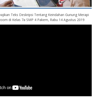
jikan Teks Deskripsi Tentang Keindahan Gunung Merapi
room di Kelas 7a SMP 4 Pakem, Rabu 14 Agustus 2019