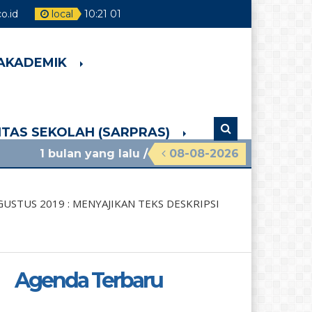
.id
local
10
:
21
02
 AKADEMIK
LITAS SEKOLAH (SARPRAS)
 yang lalu
/ materi sosialisasi mpls ramah 2026 sm
08-08-2026
STUS 2019 : MENYAJIKAN TEKS DESKRIPSI
Agenda Terbaru