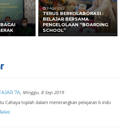
9 Agu 2022
TERUS BERKOLABORASI :
BELAJAR BERSAMA
EBAGAI
PENGELOLAAN “BOARDING
GERAK
SCHOOL”
r
,
Minggu, 8 Sep 2019
FAJAR 7A
Bu Cahaya toplah dalam menerangkan pelajaran b indo
Balas