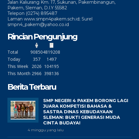
Jalan Kaliurang Km. 17, Sukunan, Pakembinangun,
Pakem, Sleman, D.I.Y 55582
Telepon (0274) 895487
Laman www.smpn4pakem.sch.id; Surel
smpn4_pakem@yahoo.co.id
Rincian Pengunjung
Total
90850
4819208
Today
357
1497
This Week
2026
104195
This Month
2966
398136
Berita Terbaru
SMP NEGERI 4 PAKEM BORONG LAGI
JUARA KOMPETISI BAHASA &
SASTRA DINAS KEBUDAYAAN
SLEMAN: BUKTI GENERASI MUDA
CINTA BUDAYA!
4 minggu yang lalu