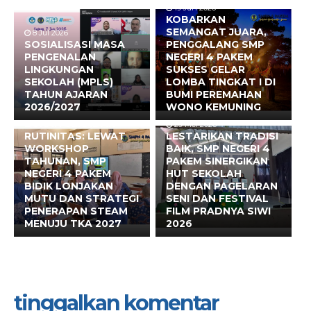
19 Jun 2026
KOBARKAN
SEMANGAT JUARA,
8 Jul 2026
SOSIALISASI MASA
PENGGALANG SMP
PENGENALAN
NEGERI 4 PAKEM
LINGKUNGAN
SUKSES GELAR
SEKOLAH (MPLS)
LOMBA TINGKAT I DI
TAHUN AJARAN
BUMI PEREMAHAN
2026/2027
WONO KEMUNING
17 Jun 2026
BUKAN SEKADAR
29 Mei 2026
RUTINITAS: LEWAT
LESTARIKAN TRADISI
WORKSHOP
BAIK, SMP NEGERI 4
TAHUNAN, SMP
PAKEM SINERGIKAN
NEGERI 4 PAKEM
HUT SEKOLAH
BIDIK LONJAKAN
DENGAN PAGELARAN
MUTU DAN STRATEGI
SENI DAN FESTIVAL
PENERAPAN STEAM
FILM PRADNYA SIWI
MENUJU TKA 2027
2026
tinggalkan komentar