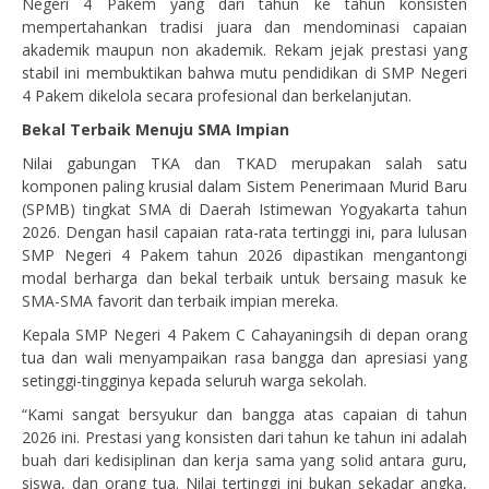
Negeri 4 Pakem yang dari tahun ke tahun konsisten
mempertahankan tradisi juara dan mendominasi capaian
akademik maupun non akademik. Rekam jejak prestasi yang
stabil ini membuktikan bahwa mutu pendidikan di SMP Negeri
4 Pakem dikelola secara profesional dan berkelanjutan.
Bekal Terbaik Menuju SMA Impian
Nilai gabungan TKA dan TKAD merupakan salah satu
komponen paling krusial dalam Sistem Penerimaan Murid Baru
(SPMB) tingkat SMA di Daerah Istimewan Yogyakarta tahun
2026. Dengan hasil capaian rata-rata tertinggi ini, para lulusan
SMP Negeri 4 Pakem tahun 2026 dipastikan mengantongi
modal berharga dan bekal terbaik untuk bersaing masuk ke
SMA-SMA favorit dan terbaik impian mereka.
Kepala SMP Negeri 4 Pakem C Cahayaningsih di depan orang
tua dan wali menyampaikan rasa bangga dan apresiasi yang
setinggi-tingginya kepada seluruh warga sekolah.
“Kami sangat bersyukur dan bangga atas capaian di tahun
2026 ini. Prestasi yang konsisten dari tahun ke tahun ini adalah
buah dari kedisiplinan dan kerja sama yang solid antara guru,
siswa, dan orang tua. Nilai tertinggi ini bukan sekadar angka,