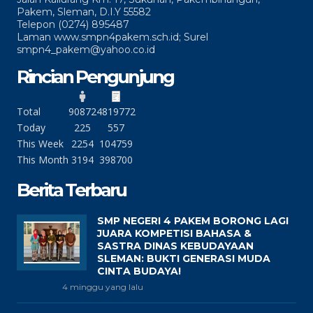
Pakem, Sleman, D.I.Y 55582
Telepon (0274) 895487
Laman www.smpn4pakem.sch.id; Surel
smpn4_pakem@yahoo.co.id
Rincian Pengunjung
Total
90872
4819772
Today
225
557
This Week
2254
104759
This Month
3194
398700
Berita Terbaru
SMP NEGERI 4 PAKEM BORONG LAGI
JUARA KOMPETISI BAHASA &
SASTRA DINAS KEBUDAYAAN
SLEMAN: BUKTI GENERASI MUDA
CINTA BUDAYA!
4 minggu yang lalu