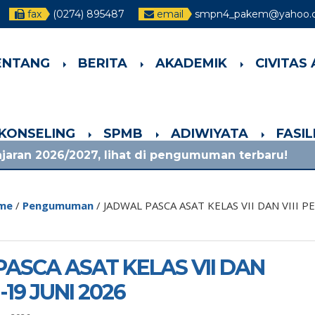
fax
(0274) 895487
email
smpn4_pakem@yahoo.c
ENTANG
BERITA
AKADEMIK
CIVITAS
-KONSELING
SPMB
ADIWIYATA
FASI
027, lihat di pengumuman terbaru!
1 bulan ya
me
/
Pengumuman
/
JADWAL PASCA ASAT KELAS VII DAN VIII PE
ASCA ASAT KELAS VII DAN
 -19 JUNI 2026