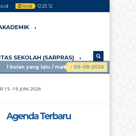
o.id
local
12
:
23
14
 AKADEMIK
LITAS SEKOLAH (SARPRAS)
ng lalu
/ materi sosialisasi mpls ramah 2026 smpn
09-08-2026
R 15 -19 JUNI 2026
Agenda Terbaru