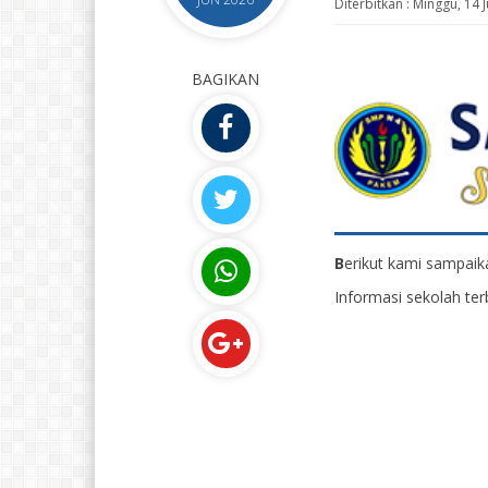
Diterbitkan :
Minggu, 14 
BAGIKAN
B
erikut kami sampaika
Informasi sekolah ter