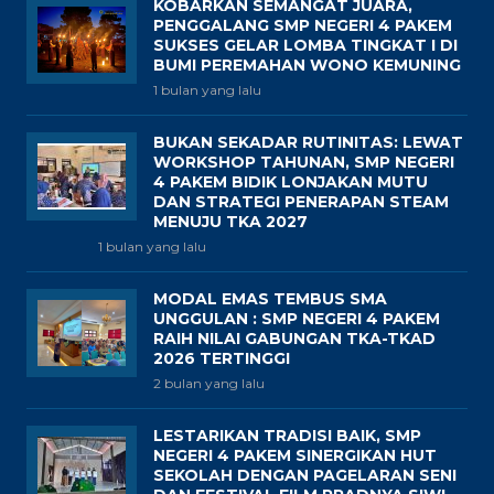
SMP NEGERI 4 PAKEM BORONG LAGI
JUARA KOMPETISI BAHASA &
SASTRA DINAS KEBUDAYAAN
SLEMAN: BUKTI GENERASI MUDA
CINTA BUDAYA!
3 minggu yang lalu
Daffa Arvinanda Raih Juara ke-1
Kejuaraan Daerah Pencak Silat DIY
2026, SMPN 4 Pakem Terus Wadahi
Potensi Terbaik Siswa
4 minggu yang lalu
SOSIALISASI MASA PENGENALAN
LINGKUNGAN SEKOLAH (MPLS)
TAHUN AJARAN 2026/2027
4 minggu yang lalu
KOBARKAN SEMANGAT JUARA,
PENGGALANG SMP NEGERI 4 PAKEM
SUKSES GELAR LOMBA TINGKAT I DI