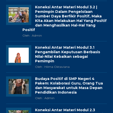
Sekolah (MPLS) Tahun Ajaran 2026/2027 silakan...
Diterbitkan :
Selasa, 7 Jul 2026
Sosialisasi MPLS Ramah 2026 SMPN 4 Pakem
Rekaman zoom Sosialisasi MPLS Ramah 2026 SMPN 4 Pakem : Unduh
materi klik...
Diterbitkan :
Minggu, 21 Jun 2026
JADWAL KEGIATAN KELAS VII & VIII TANGGAL 22 -26
JUNI 2026
Berikut kami sampaikan jadwal kegiatan bagi kelas VII & VIII Tanggal 22-
26 Juni...
Blog Guru
Cerita Praktik Baik Menggali Makna Upacara Adat
Jawa dengan Penerapan Prinsip Pembelajaran
Mendalam
Oleh : Admin
Koneksi Antar Materi Modul 3.2 |
Pemimpin Dalam Pengelolaan