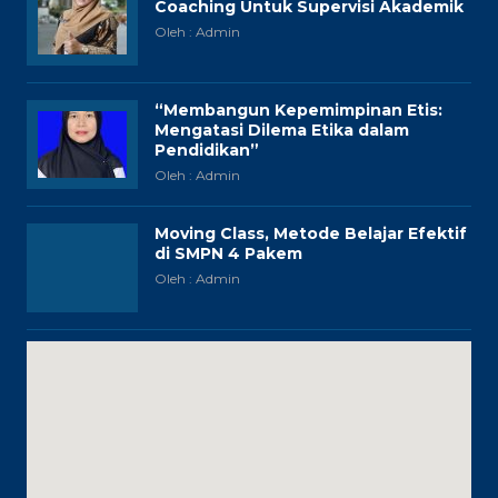
Sumber Daya Berfikir Positif, Maka
Kita Akan Melakukan Hal Yang Positif
dan Menghasilkan Hal-Hal Yang
Positif
Oleh : Admin
Koneksi Antar Materi Modul 3.1
Pengambilan Keputusan Berbasis
Nilai-Nilai Kebaikan sebagai
Pemimpin
Oleh : Hilma Oktaviana
Budaya Positif di SMP Negeri 4
Pakem: Kolaborasi Guru, Orang Tua
dan Masyarakat untuk Masa Depan
Pendidikan Indonesia
Oleh : Admin
Koneksi Antar Materi Modul 2.3
Coaching Untuk Supervisi Akademik
Oleh : Admin