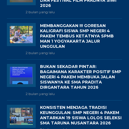
BUMI PEREMAHAN WONO KEMUNING
1 bulan yang lalu
BUKAN SEKADAR RUTINITAS: LEWAT
WORKSHOP TAHUNAN, SMP NEGERI
4 PAKEM BIDIK LONJAKAN MUTU
DAN STRATEGI PENERAPAN STEAM
MENUJU TKA 2027
1 bulan yang lalu
MODAL EMAS TEMBUS SMA
UNGGULAN : SMP NEGERI 4 PAKEM
RAIH NILAI GABUNGAN TKA-TKAD
2026 TERTINGGI
2 bulan yang lalu
LESTARIKAN TRADISI BAIK, SMP
NEGERI 4 PAKEM SINERGIKAN HUT
SEKOLAH DENGAN PAGELARAN SENI
DAN FESTIVAL FILM PRADNYA SIWI
2026
2 bulan yang lalu