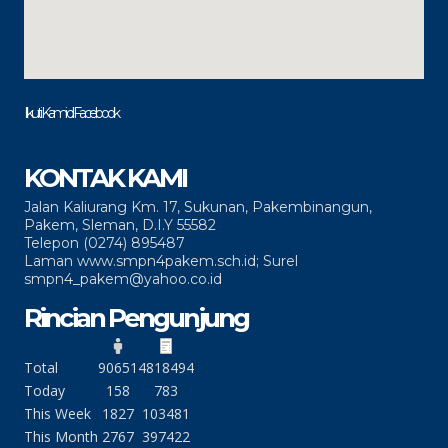
“Membangun Kepemimpinan Etis:
Mengatasi Dilema Etika dalam
Pendidikan”
Oleh : Admin
Moving Class, Metode Belajar Efektif
di SMPN 4 Pakem
Oleh : Admin