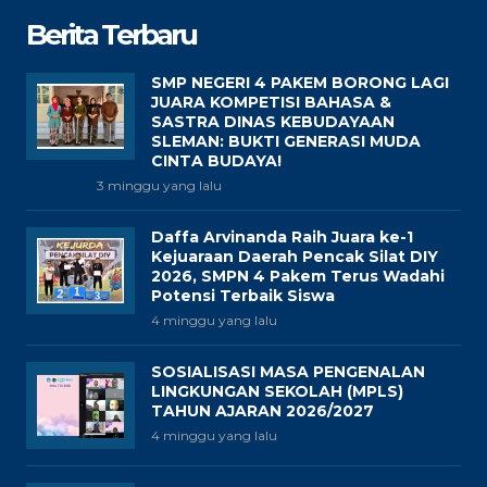
Ikuti Kami di Facebook
KONTAK KAMI
Jalan Kaliurang Km. 17, Sukunan, Pakembinangun,
Pakem, Sleman, D.I.Y 55582
Telepon (0274) 895487
Laman www.smpn4pakem.sch.id; Surel
smpn4_pakem@yahoo.co.id
Rincian Pengunjung
Total
90651
4818494
Today
158
783
This Week
1827
103481
This Month
2767
397422
Berita Terbaru