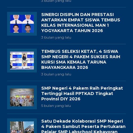
MEMBANGGAKAN !!! GORESAN
KALIGRAFI SISWA SMP NEGERI 4
PAKEM TEMBUS KETATNYA SPMB
MAN 1 YOGYAKARTA JALUR
UNGGULAN
2 bulan yang lalu
BUKAN SEKADAR PINTAR:
BAGAIMANA KARAKTER POSITIF SMP
NEGERI 4 PAKEM MEMBUKA JALAN
SISWANYA KE SMA PRADITA
DIRGANTARA TAHUN 2026
2 bulan yang lalu
KONSISTEN MENJAGA TRADISI
KEUNGGULAN: SMP NEGERI 4 PAKEM
ANTARKAN 19 SISWA LOLOS SELEKSI
SMA TARUNA NUSANTARA 2026
3 bulan yang lalu