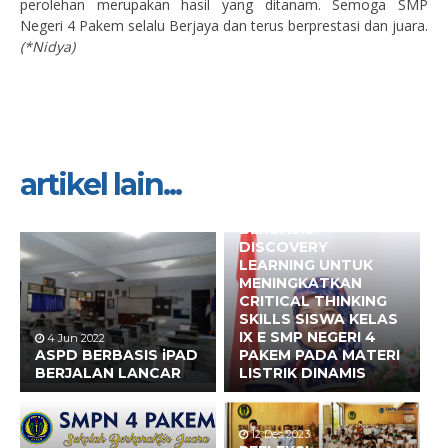
perolehan merupakan hasil yang ditanam. Semoga SMP
Negeri 4 Pakem selalu Berjaya dan terus berprestasi dan juara.
(*Nidya)
artikel lain...
15 Jul 2022
PENERAPAN LKPD
ELEKTRONIK
BERBASIS
DISCOVERY
LEARNING UNTUK
MENINGKATKAN
CRITICAL THINKING
SKILLS SISWA KELAS
IX E SMP NEGERI 4
4 Jun 2022
ASPD BERBASIS iPAD
PAKEM PADA MATERI
BERJALAN LANCAR
LISTRIK DINAMIS
12 Des 2023