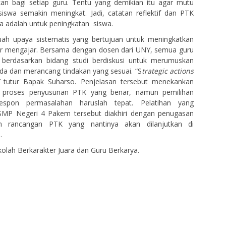
kan bagi setiap guru. Tentu yang demikian itu agar mutu
iswa semakin meningkat. Jadi, catatan reflektif dan PTK
 adalah untuk peningkatan siswa.
h upaya sistematis yang bertujuan untuk meningkatkan
jar mengajar. Bersama dengan dosen dari UNY, semua guru
berdasarkan bidang studi berdiskusi untuk merumuskan
a dan merancang tindakan yang sesuai. “S
trategic actions
”
tutur Bapak Suharso. Penjelasan tersebut menekankan
 proses penyusunan PTK yang benar, namun pemilihan
respon permasalahan haruslah tepat. Pelatihan yang
 SMP Negeri 4 Pakem tersebut diakhiri dengan penugasan
an rancangan PTK yang nantinya akan dilanjutkan di
.
kolah Berkarakter Juara dan Guru Berkarya.