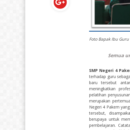
Foto Bapak Ibu Guru 
Semua un
SMP Negeri 4 Pak
terhadap guru sebaga
baru tersebut ant
meningkatkan prof
pelatihan penyusunan
merupakan pertemuan
Negeri 4 Pakem yang 
tersebut, disampai
berupaya untuk mem
pembelajaran. Catata