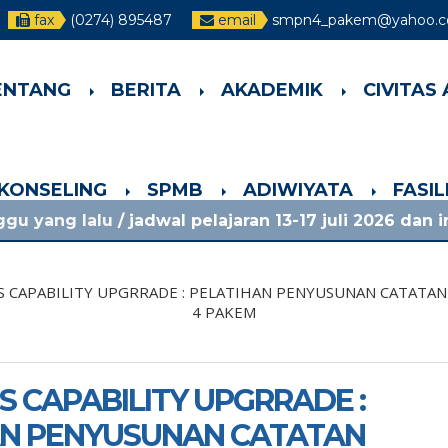
fax
(0274) 895487
email
smpn4_pakem@yahoo.co
ENTANG
BERITA
AKADEMIK
CIVITAS
-KONSELING
SPMB
ADIWIYATA
FASI
 jadwal pelajaran 13-17 juli 2026 dan info lainnya, 
S CAPABILITY UPGRRADE : PELATIHAN PENYUSUNAN CATATAN
4 PAKEM
S CAPABILITY UPGRRADE :
AN PENYUSUNAN CATATAN