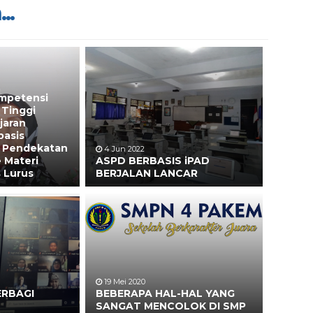
..
mpetensi
 Tinggi
jaran
basis
 Pendekatan
4 Jun 2022
 Materi
ASPD BERBASIS iPAD
 Lurus
BERJALAN LANCAR
19 Mei 2020
ERBAGI
BEBERAPA HAL-HAL YANG
SANGAT MENCOLOK DI SMP