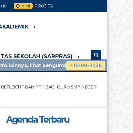
.id
local
03
:
03
04
 AKADEMIK
LITAS SEKOLAH (SARPRAS)
lihat pengumuman terbaru!
10-08-2026
1 bulan yang lalu
/ p
 REFLEKTIF DAN PTK BAGI GURU SMP NEGERI
Agenda Terbaru