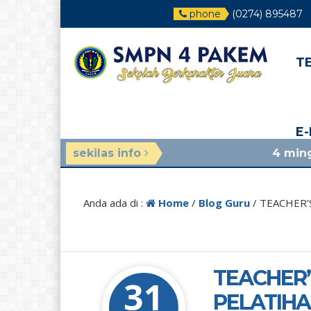
phone
(0274) 895487
T
E
sekilas info
4 minggu yang lalu
/
Anda ada di :
Home
/
Blog Guru
/
TEACHER’
TEACHER’
31
PELATIH