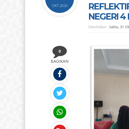
REFLEKTI
OKT 2020
NEGERI 4
Diterbitkan :
Sabtu, 31 O
0
BAGIKAN