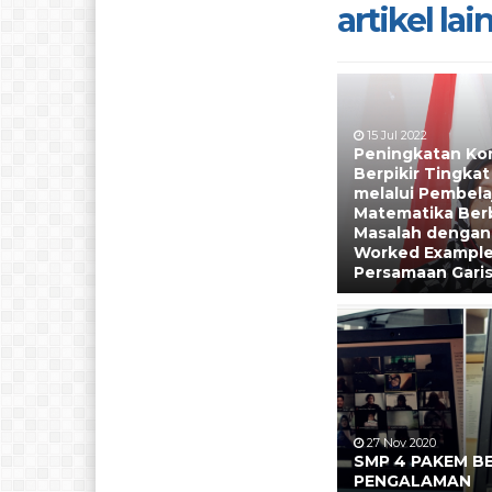
artikel lain.
15 Jul 2022
Peningkatan Ko
Berpikir Tingkat
melalui Pembela
Matematika Ber
Masalah dengan
Worked Example
Persamaan Garis
27 Nov 2020
SMP 4 PAKEM B
PENGALAMAN